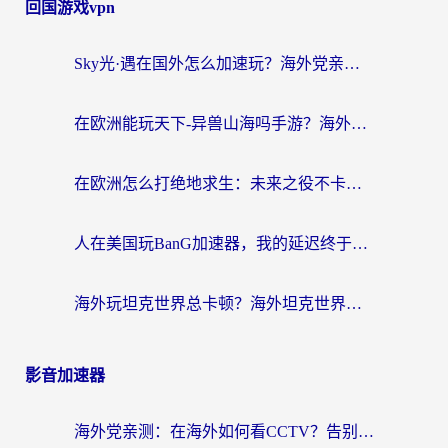
回国游戏vpn
Sky光·遇在国外怎么加速玩？海外党亲测有效的国服游戏加速指南
在欧洲能玩天下-异兽山海吗手游？海外玩家的加速器生存指南
在欧洲怎么打绝地求生：未来之役不卡？留学生亲测的加速器避坑指南
人在美国玩BanG加速器，我的延迟终于绿了
海外玩坦克世界总卡顿？海外坦克世界加速器有哪些？实测好用的选择在这里
影音加速器
海外党亲测：在海外如何看CCTV？告别“仅限大陆播放”的实用指南