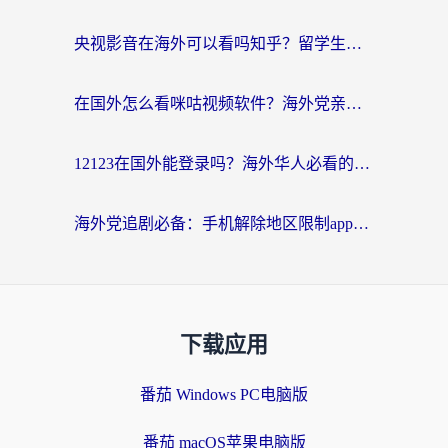
央视影音在海外可以看吗知乎？留学生亲测：3步解决地域限制+追剧自由
在国外怎么看咪咕视频软件？海外党亲测有效的回国加速方案
12123在国外能登录吗？海外华人必看的回国加速实用指南
海外党追剧必备：手机解除地区限制app怎么选？解决央视视频&国内剧地区限制全指南
下载应用
番茄 Windows PC电脑版
番茄 macOS苹果电脑版