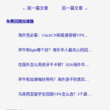
←
前一篇文章
后一篇文章
→
免费回国加速器
海外党必看：ChickCN和极速穿梭VPN好用吗？3招教你选对回国加速器无缝刷国内资源
斧牛和light哪个好？海外华人最关心的回国加速器选择难题，一篇讲透
在国外怎么用虎牙不卡顿？2026海外华人亲测有效的回国加速器选择指南
斧牛和加速喵好用吗？海外游子的真实选择困境
马来西亚留学生回国VPN怎么选？3个避坑点+1款实测好用的加速器推荐