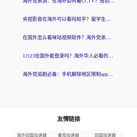
海外党亲测：在海外如何看CCTV？告别“仅限大陆播放”的实用指南
央视影音在海外可以看吗知乎？留学生亲测：3步解决地域限制+追剧自由
在国外怎么看咪咕视频软件？海外党亲测有效的回国加速方案
12123在国外能登录吗？海外华人必看的回国加速实用指南
海外党追剧必备：手机解除地区限制app怎么选？解决央视视频&国内剧地区限制全指南
友情链接
海外回国加速器
番茄加速器
回国加速器