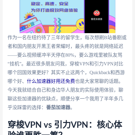
作为一名在纽约待了三年的留学生，每次想刷B站番剧或
者和国内朋友开黑王者荣耀时，最头疼的就是网络延迟
——要么视频缓冲半天停在80%，要么游戏里被队友骂
“挂机”。最近很多朋友问我，穿梭VPN和引力VPN对比
哪个回国效果更好？其实不止这两个，Quickback和西游
哪个好、
什么加速器好用还免费
也是大家常聊的话题。
今天我就结合自己和身边华人朋友的实际使用体验，聊
聊这些加速器的优缺点，顺便分享一个我用了半年多几
乎没踩雷的选择：
番茄加速器
。
穿梭VPN vs 引力VPN：核心体