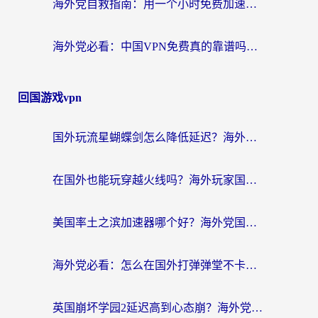
海外党自救指南：用一个小时免费加速器，轻松打破国内资源访问壁垒？
海外党必看：中国VPN免费真的靠谱吗？手把手教你选对回国加速器
回国游戏vpn
国外玩流星蝴蝶剑怎么降低延迟？海外党必看的加速秘籍（含欧洲鸣潮&彩虹岛优化攻略）
在国外也能玩穿越火线吗？海外玩家国服游戏畅玩终极指南
美国率土之滨加速器哪个好？海外党国服游戏畅玩终极指南（附多游戏解决方案）
海外党必看：怎么在国外打弹弹堂不卡？番茄加速器亲测指南
英国崩坏学园2延迟高到心态崩？海外党国服游戏加速终极指南