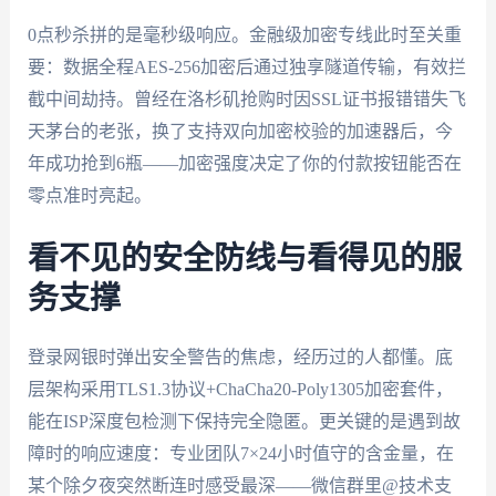
0点秒杀拼的是毫秒级响应。金融级加密专线此时至关重
要：数据全程AES-256加密后通过独享隧道传输，有效拦
截中间劫持。曾经在洛杉矶抢购时因SSL证书报错错失飞
天茅台的老张，换了支持双向加密校验的加速器后，今
年成功抢到6瓶——加密强度决定了你的付款按钮能否在
零点准时亮起。
看不见的安全防线与看得见的服
务支撑
登录网银时弹出安全警告的焦虑，经历过的人都懂。底
层架构采用TLS1.3协议+ChaCha20-Poly1305加密套件，
能在ISP深度包检测下保持完全隐匿。更关键的是遇到故
障时的响应速度：专业团队7×24小时值守的含金量，在
某个除夕夜突然断连时感受最深——微信群里@技术支