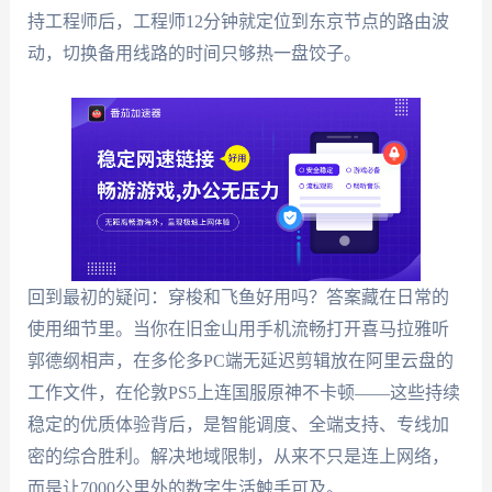
持工程师后，工程师12分钟就定位到东京节点的路由波
动，切换备用线路的时间只够热一盘饺子。
回到最初的疑问：穿梭和飞鱼好用吗？答案藏在日常的
使用细节里。当你在旧金山用手机流畅打开喜马拉雅听
郭德纲相声，在多伦多PC端无延迟剪辑放在阿里云盘的
工作文件，在伦敦PS5上连国服原神不卡顿——这些持续
稳定的优质体验背后，是智能调度、全端支持、专线加
密的综合胜利。解决地域限制，从来不只是连上网络，
而是让7000公里外的数字生活触手可及。