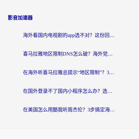
影音加速器
海外看国内电视剧的app选不对？这份回国加速器避坑指南帮你流畅追剧
喜马拉雅地区限制DNS怎么破？海外党听国内音乐听书的终极解决方案
在海外听喜马拉雅总提示“地区限制”？3步轻松解除+听国内音乐全攻略
在国外登录不了国内小程序怎么办？选对回国加速器，轻松解锁国内资源
在美国怎么用酷我听周杰伦？3步搞定海外听歌难题