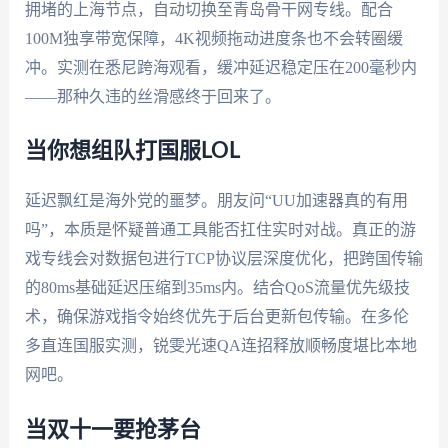
拥堵的上海节点，自动切换至青岛骨干网专线。配合
100M独享带宽保障，4K视频拖动进度条也不会转圈缓
冲。实测在悉尼跨海观看，缓冲延迟稳定压在200毫秒内
——那种久违的丝滑感终于回来了。
当你想组队打国服LOL
延迟飘红是海外党的噩梦。朋友问“UU加速器真的有用
吗”，本质是怀疑普通工具能否扛住实时对战。真正的游
戏专线会对数据包进行TCP协议层深度优化，把跨国传输
的80ms基础延迟压缩到35ms内。结合QoS流量优先级技
术，确保游戏指令始终优先于后台更新包传输。在多伦
多直连国服实测，锐雯光速QA连招释放顺畅度堪比本地
网吧。
当双十一要抢茅台