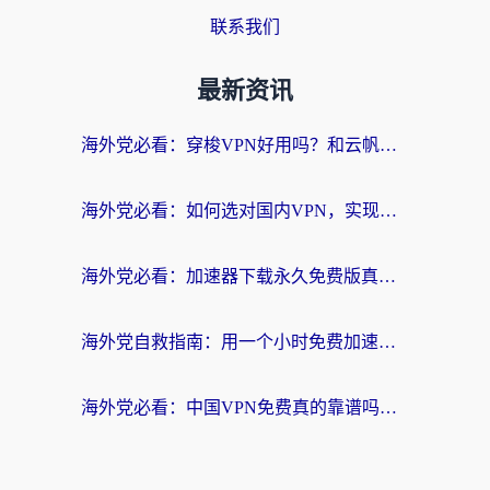
联系我们
最新资讯
海外党必看：穿梭VPN好用吗？和云帆VPN对比哪个回国效果更好？附真实测评+避坑指南
海外党必看：如何选对国内VPN，实现无缝访问国内资源？
海外党必看：加速器下载永久免费版真的存在吗？教你无缝访问国内资源的正确姿势
海外党自救指南：用一个小时免费加速器，轻松打破国内资源访问壁垒？
海外党必看：中国VPN免费真的靠谱吗？手把手教你选对回国加速器