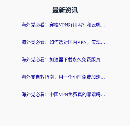
最新资讯
海外党必看：穿梭VPN好用吗？和云帆VPN对比哪个回国效果更好？附真实测评+避坑指南
海外党必看：如何选对国内VPN，实现无缝访问国内资源？
海外党必看：加速器下载永久免费版真的存在吗？教你无缝访问国内资源的正确姿势
海外党自救指南：用一个小时免费加速器，轻松打破国内资源访问壁垒？
海外党必看：中国VPN免费真的靠谱吗？手把手教你选对回国加速器