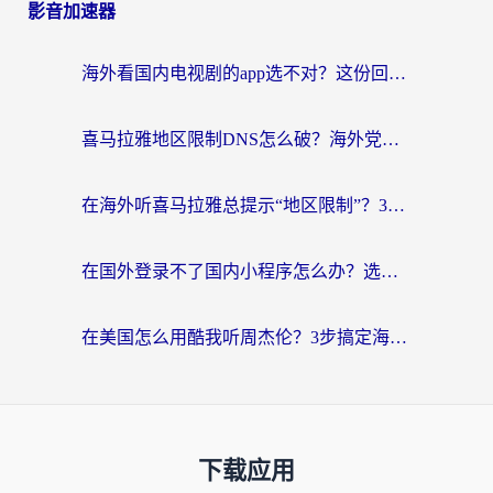
影音加速器
海外看国内电视剧的app选不对？这份回国加速器避坑指南帮你流畅追剧
喜马拉雅地区限制DNS怎么破？海外党听国内音乐听书的终极解决方案
在海外听喜马拉雅总提示“地区限制”？3步轻松解除+听国内音乐全攻略
在国外登录不了国内小程序怎么办？选对回国加速器，轻松解锁国内资源
在美国怎么用酷我听周杰伦？3步搞定海外听歌难题
下载应用