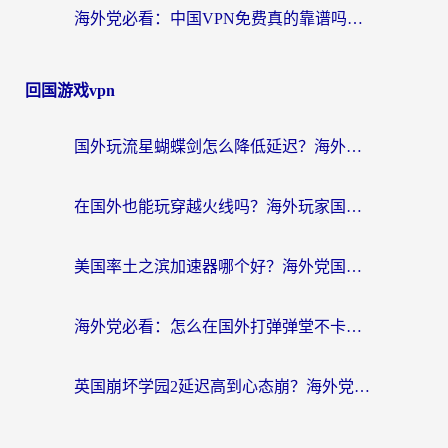
海外党必看：中国VPN免费真的靠谱吗？手把手教你选对回国加速器
回国游戏vpn
国外玩流星蝴蝶剑怎么降低延迟？海外党必看的加速秘籍（含欧洲鸣潮&彩虹岛优化攻略）
在国外也能玩穿越火线吗？海外玩家国服游戏畅玩终极指南
美国率土之滨加速器哪个好？海外党国服游戏畅玩终极指南（附多游戏解决方案）
海外党必看：怎么在国外打弹弹堂不卡？番茄加速器亲测指南
英国崩坏学园2延迟高到心态崩？海外党国服游戏加速终极指南