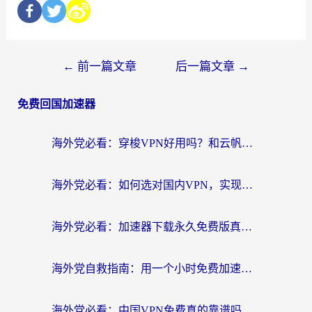
←
前一篇文章
后一篇文章
→
免费回国加速器
海外党必看：穿梭VPN好用吗？和云帆VPN对比哪个回国效果更好？附真实测评+避坑指南
海外党必看：如何选对国内VPN，实现无缝访问国内资源？
海外党必看：加速器下载永久免费版真的存在吗？教你无缝访问国内资源的正确姿势
海外党自救指南：用一个小时免费加速器，轻松打破国内资源访问壁垒？
海外党必看：中国VPN免费真的靠谱吗？手把手教你选对回国加速器