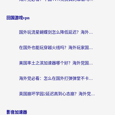
回国游戏vpn
国外玩流星蝴蝶剑怎么降低延迟？海外党必看的加速秘籍（含欧洲鸣潮&彩虹岛优化攻略）
在国外也能玩穿越火线吗？海外玩家国服游戏畅玩终极指南
美国率土之滨加速器哪个好？海外党国服游戏畅玩终极指南（附多游戏解决方案）
海外党必看：怎么在国外打弹弹堂不卡？番茄加速器亲测指南
英国崩坏学园2延迟高到心态崩？海外党国服游戏加速终极指南
影音加速器