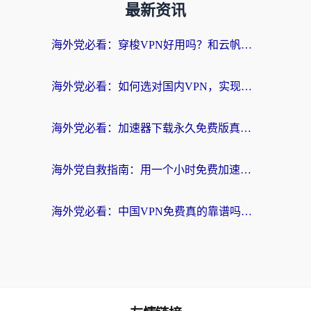
最新资讯
海外党必看：穿梭VPN好用吗？和云帆VPN对比哪个回国效果更好？附真实测评+避坑指南
海外党必看：如何选对国内VPN，实现无缝访问国内资源？
海外党必看：加速器下载永久免费版真的存在吗？教你无缝访问国内资源的正确姿势
海外党自救指南：用一个小时免费加速器，轻松打破国内资源访问壁垒？
海外党必看：中国VPN免费真的靠谱吗？手把手教你选对回国加速器