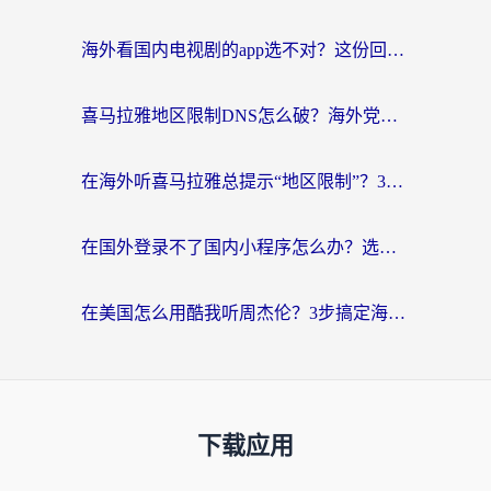
海外看国内电视剧的app选不对？这份回国加速器避坑指南帮你流畅追剧
喜马拉雅地区限制DNS怎么破？海外党听国内音乐听书的终极解决方案
在海外听喜马拉雅总提示“地区限制”？3步轻松解除+听国内音乐全攻略
在国外登录不了国内小程序怎么办？选对回国加速器，轻松解锁国内资源
在美国怎么用酷我听周杰伦？3步搞定海外听歌难题
下载应用