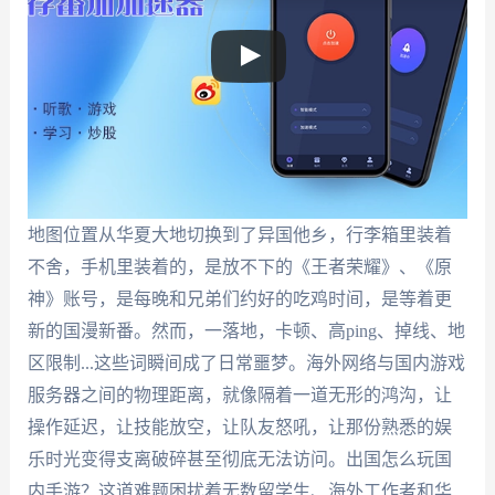
地图位置从华夏大地切换到了异国他乡，行李箱里装着
不舍，手机里装着的，是放不下的《王者荣耀》、《原
神》账号，是每晚和兄弟们约好的吃鸡时间，是等着更
新的国漫新番。然而，一落地，卡顿、高ping、掉线、地
区限制...这些词瞬间成了日常噩梦。海外网络与国内游戏
服务器之间的物理距离，就像隔着一道无形的鸿沟，让
操作延迟，让技能放空，让队友怒吼，让那份熟悉的娱
乐时光变得支离破碎甚至彻底无法访问。出国怎么玩国
内手游？这道难题困扰着无数留学生、海外工作者和华