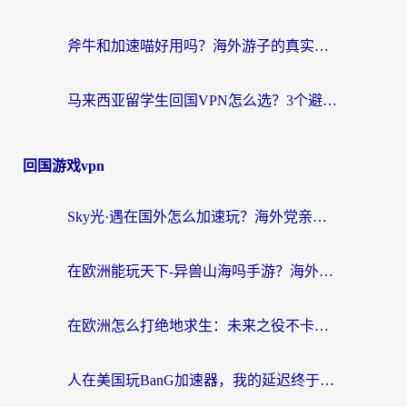
斧牛和加速喵好用吗？海外游子的真实选择困境
马来西亚留学生回国VPN怎么选？3个避坑点+1款实测好用的加速器推荐
回国游戏vpn
Sky光·遇在国外怎么加速玩？海外党亲测有效的国服游戏加速指南
在欧洲能玩天下-异兽山海吗手游？海外玩家的加速器生存指南
在欧洲怎么打绝地求生：未来之役不卡？留学生亲测的加速器避坑指南
人在美国玩BanG加速器，我的延迟终于绿了