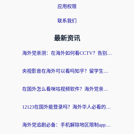
应用权限
联系我们
最新资讯
海外党亲测：在海外如何看CCTV？告别“仅限大陆播放”的实用指南
央视影音在海外可以看吗知乎？留学生亲测：3步解决地域限制+追剧自由
在国外怎么看咪咕视频软件？海外党亲测有效的回国加速方案
12123在国外能登录吗？海外华人必看的回国加速实用指南
海外党追剧必备：手机解除地区限制app怎么选？解决央视视频&国内剧地区限制全指南