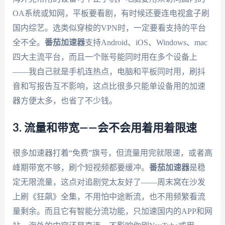
OA系统或知网，平板要看剧，有时候还要连电视盒子刷
国内综艺。选类似穿梭的VPN时，一定要看支持的平台
全不全。
番茄加速器
支持Android、iOS、Windows、mac
四大主流平台，而且一个账号能同时用在多个设备上
——我自己就是手机连热点，电脑和平板同时用，刷抖
音和写报告互不影响，这点比很多只能单设备用的加速
器方便太多，也省了不少钱。
3. 流量和带宽——会不会用着用着限速
很多加速器打着“免费”旗号，但流量用完就限速，或者高
峰期带宽不够，刷个短视频都要缓冲。
番茄加速器
是稳
定无限流量，这点对追剧党太友好了——周末窝在沙发
上刷《狂飙》全集，不用怕中途断流，也不用频繁看流
量剩余。而且它有智能分流功能，只加速国内的APP和网