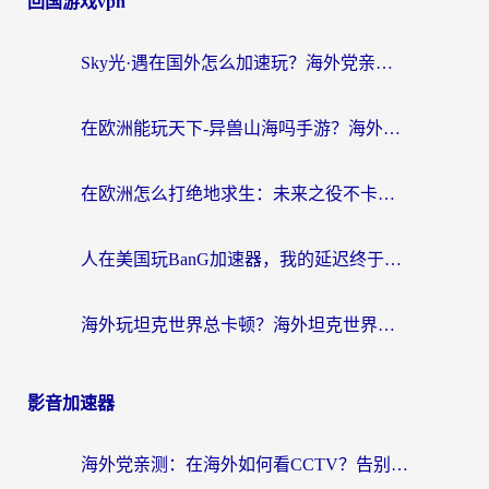
回国游戏vpn
Sky光·遇在国外怎么加速玩？海外党亲测有效的国服游戏加速指南
在欧洲能玩天下-异兽山海吗手游？海外玩家的加速器生存指南
在欧洲怎么打绝地求生：未来之役不卡？留学生亲测的加速器避坑指南
人在美国玩BanG加速器，我的延迟终于绿了
海外玩坦克世界总卡顿？海外坦克世界加速器有哪些？实测好用的选择在这里
影音加速器
海外党亲测：在海外如何看CCTV？告别“仅限大陆播放”的实用指南