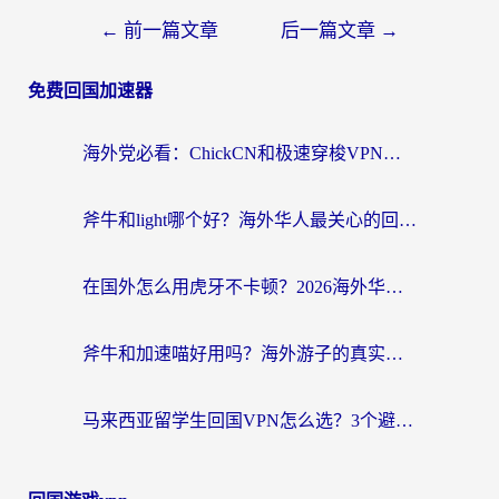
←
前一篇文章
后一篇文章
→
免费回国加速器
海外党必看：ChickCN和极速穿梭VPN好用吗？3招教你选对回国加速器无缝刷国内资源
斧牛和light哪个好？海外华人最关心的回国加速器选择难题，一篇讲透
在国外怎么用虎牙不卡顿？2026海外华人亲测有效的回国加速器选择指南
斧牛和加速喵好用吗？海外游子的真实选择困境
马来西亚留学生回国VPN怎么选？3个避坑点+1款实测好用的加速器推荐