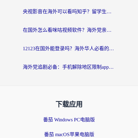
央视影音在海外可以看吗知乎？留学生亲测：3步解决地域限制+追剧自由
在国外怎么看咪咕视频软件？海外党亲测有效的回国加速方案
12123在国外能登录吗？海外华人必看的回国加速实用指南
海外党追剧必备：手机解除地区限制app怎么选？解决央视视频&国内剧地区限制全指南
下载应用
番茄 Windows PC电脑版
番茄 macOS苹果电脑版