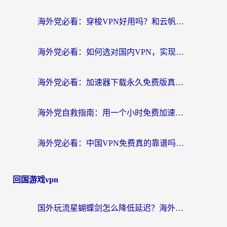
海外党必看：穿梭VPN好用吗？和云帆VPN对比哪个回国效果更好？附真实测评+避坑指南
海外党必看：如何选对国内VPN，实现无缝访问国内资源？
海外党必看：加速器下载永久免费版真的存在吗？教你无缝访问国内资源的正确姿势
海外党自救指南：用一个小时免费加速器，轻松打破国内资源访问壁垒？
海外党必看：中国VPN免费真的靠谱吗？手把手教你选对回国加速器
回国游戏vpn
国外玩流星蝴蝶剑怎么降低延迟？海外党必看的加速秘籍（含欧洲鸣潮&彩虹岛优化攻略）