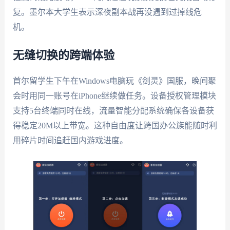
复。墨尔本大学生表示深夜副本战再没遇到过掉线危
机。
无缝切换的跨端体验
首尔留学生下午在Windows电脑玩《剑灵》国服，晚间聚
会时用同一账号在iPhone继续做任务。设备授权管理模块
支持5台终端同时在线，流量智能分配系统确保各设备获
得稳定20M以上带宽。这种自由度让跨国办公族能随时利
用碎片时间追赶国内游戏进度。