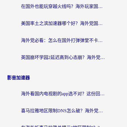
在国外也能玩穿越火线吗？海外玩家国服游戏畅玩终极指南
美国率土之滨加速器哪个好？海外党国服游戏畅玩终极指南（附多游戏解决方案）
海外党必看：怎么在国外打弹弹堂不卡？番茄加速器亲测指南
英国崩坏学园2延迟高到心态崩？海外党国服游戏加速终极指南
影音加速器
海外看国内电视剧的app选不对？这份回国加速器避坑指南帮你流畅追剧
喜马拉雅地区限制DNS怎么破？海外党听国内音乐听书的终极解决方案