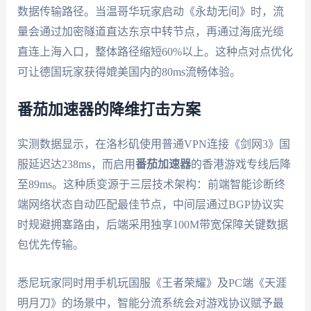
数据传输路径。当温哥华玩家启动《永劫无间》时，流
量会通过加密隧道直达东京中转节点，再通过海底光缆
直连上海入口，整体路径缩短60%以上。这种点对点优化
可让德国玩家获得媲美国内的80ms流畅体验。
番茄加速器的降维打击方案
实测数据显示，在洛杉矶使用普通VPN连接《剑网3》国
服延迟达238ms，而启用
番茄加速器
的香港游戏专线后降
至89ms。这种质变源于三层技术架构：前端智能诊断终
端网络状态自动匹配最佳节点，中间层通过BGP协议实
时规避拥塞路由，后端采用独享100M带宽保障关键数据
包优先传输。
悉尼玩家同时用手机玩国服《王者荣耀》及PC端《天涯
明月刀》的场景中，智能分流系统会对游戏协议赋予最