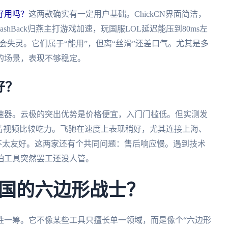
归燕好用吗？
这两款确实有一定用户基础。ChickCN界面简洁，
hBack归燕主打游戏加速，玩国服LOL延迟能压到80ms左
会失灵。它们属于“能用”，但离“丝滑”还差口气。尤其是多
的场景，表现不够稳定。
好？
速器。云极的突出优势是价格便宜，入门门槛低。但实测发
清视频比较吃力。飞驰在速度上表现稍好，尤其连接上海、
不太友好。这两家还有个共同问题：售后响应慢。遇到技术
怕工具突然罢工还没人管。
国的六边形战士？
胜一筹。它不像某些工具只擅长单一领域，而是像个“六边形