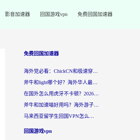
影音加速器
回国游戏vpn
免费回国加速器
免费回国加速器
海外党必看：ChickCN和极速穿梭VPN好用吗？3招教你选对回国加速器无缝刷国内资源
斧牛和light哪个好？海外华人最关心的回国加速器选择难题，一篇讲透
在国外怎么用虎牙不卡顿？2026海外华人亲测有效的回国加速器选择指南
斧牛和加速喵好用吗？海外游子的真实选择困境
马来西亚留学生回国VPN怎么选？3个避坑点+1款实测好用的加速器推荐
回国游戏vpn