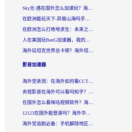
Sky光·遇在国外怎么加速玩？海外党亲测有效的国服游戏加速指南
在欧洲能玩天下-异兽山海吗手游？海外玩家的加速器生存指南
在欧洲怎么打绝地求生：未来之役不卡？留学生亲测的加速器避坑指南
人在美国玩BanG加速器，我的延迟终于绿了
海外玩坦克世界总卡顿？海外坦克世界加速器有哪些？实测好用的选择在这里
影音加速器
海外党亲测：在海外如何看CCTV？告别“仅限大陆播放”的实用指南
央视影音在海外可以看吗知乎？留学生亲测：3步解决地域限制+追剧自由
在国外怎么看咪咕视频软件？海外党亲测有效的回国加速方案
12123在国外能登录吗？海外华人必看的回国加速实用指南
海外党追剧必备：手机解除地区限制app怎么选？解决央视视频&国内剧地区限制全指南