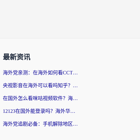
最新资讯
海外党亲测：在海外如何看CCTV？告别“仅限大陆播放”的实用指南
央视影音在海外可以看吗知乎？留学生亲测：3步解决地域限制+追剧自由
在国外怎么看咪咕视频软件？海外党亲测有效的回国加速方案
12123在国外能登录吗？海外华人必看的回国加速实用指南
海外党追剧必备：手机解除地区限制app怎么选？解决央视视频&国内剧地区限制全指南