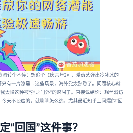
载圈转个不停；想追个《庆余年2》，爱奇艺弹出冷冰冰的
只有一片漆黑... 这些场景，海外党太熟悉了。问题核心就
我太懂这种被“拒之门外”的憋屈了。直接说结论：想丝滑访
。今天不谈虚的，就聊聊怎么选，尤其最近知乎上问爆的“回
定“回国”这件事？