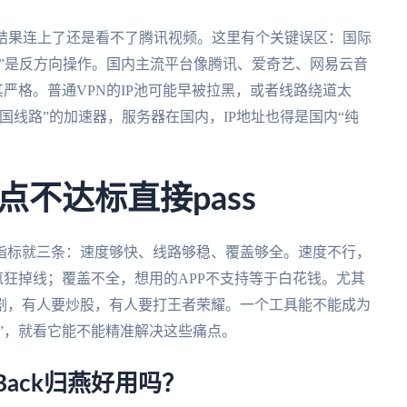
，结果连上了还是看不了腾讯视频。这里有个关键误区：国际
回国”是反方向操作。国内主流平台像腾讯、爱奇艺、网易云音
其严格。普通VPN的IP池可能早被拉黑，或者线路绕道太
国线路”的加速器，服务器在国内，IP地址也得是国内“纯
不达标直接pass
指标就三条：速度够快、线路够稳、覆盖够全。速度不行，
疯狂掉线；覆盖不全，想用的APP不支持等于白花钱。尤其
剧，有人要炒股，有人要打王者荣耀。一个工具能不能成为
备”，就看它能不能精准解决这些痛点。
hBack归燕好用吗？