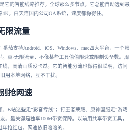
先是它的智能线路推荐。全球那么多节点，它总能自动选到最
4K，白天连国内公司OA系统，速度都稳得住。
无限流量
持Android、iOS、Windows、mac四大平台，一个账
乎。真·无限流量，不像某些工具偷偷限速或限制设备数。周
在线，高清画质没卡过。它的智能分流也做得很聪明，访问
be依旧用本地网络，互不干扰。
告别抢网速
、B站这些走“影音专线”；打王者荣耀、原神国服走“游戏
队友。最关键是独享100M带宽保障。以前用共享带宽工具，
过年抢红包，网速依旧嗖嗖的。