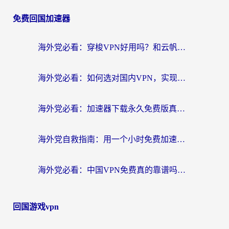
免费回国加速器
海外党必看：穿梭VPN好用吗？和云帆VPN对比哪个回国效果更好？附真实测评+避坑指南
海外党必看：如何选对国内VPN，实现无缝访问国内资源？
海外党必看：加速器下载永久免费版真的存在吗？教你无缝访问国内资源的正确姿势
海外党自救指南：用一个小时免费加速器，轻松打破国内资源访问壁垒？
海外党必看：中国VPN免费真的靠谱吗？手把手教你选对回国加速器
回国游戏vpn