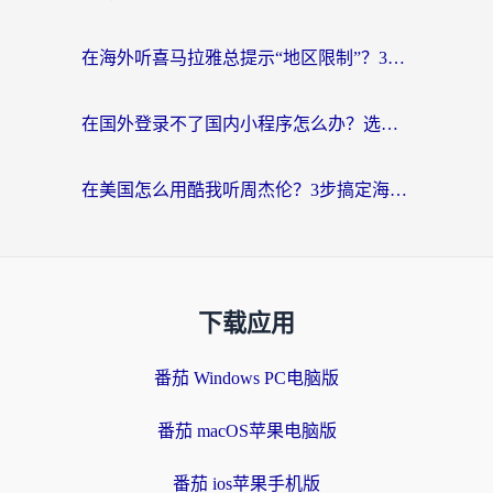
在海外听喜马拉雅总提示“地区限制”？3步轻松解除+听国内音乐全攻略
在国外登录不了国内小程序怎么办？选对回国加速器，轻松解锁国内资源
在美国怎么用酷我听周杰伦？3步搞定海外听歌难题
下载应用
番茄 Windows PC电脑版
番茄 macOS苹果电脑版
番茄 ios苹果手机版