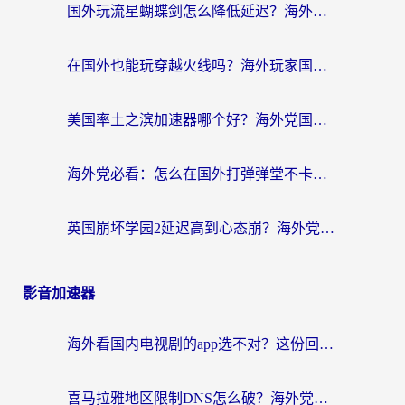
国外玩流星蝴蝶剑怎么降低延迟？海外党必看的加速秘籍（含欧洲鸣潮&彩虹岛优化攻略）
在国外也能玩穿越火线吗？海外玩家国服游戏畅玩终极指南
美国率土之滨加速器哪个好？海外党国服游戏畅玩终极指南（附多游戏解决方案）
海外党必看：怎么在国外打弹弹堂不卡？番茄加速器亲测指南
英国崩坏学园2延迟高到心态崩？海外党国服游戏加速终极指南
影音加速器
海外看国内电视剧的app选不对？这份回国加速器避坑指南帮你流畅追剧
喜马拉雅地区限制DNS怎么破？海外党听国内音乐听书的终极解决方案