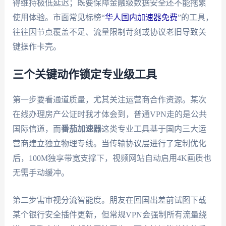
得维持极低延迟；既要保障金融级数据安全还不能拖累
使用体验。市面常见标榜“
华人国内加速器免费
”的工具，
往往因节点覆盖不足、流量限制苛刻或协议老旧导致关
键操作卡壳。
三个关键动作锁定专业级工具
第一步要看通道质量，尤其关注运营商合作资源。某次
在线办理房产公证时我才体会到，普通VPN走的是公共
国际信道，而
番茄加速器
这类专业工具基于国内三大运
营商建立独立物理专线。当传输协议层进行了定制优化
后，100M独享带宽支撑下，视频网站自动启用4K画质也
无需手动缓冲。
第二步需审视分流智能度。朋友在回国出差前试图下载
某个银行安全插件更新，但常规VPN会强制所有流量绕