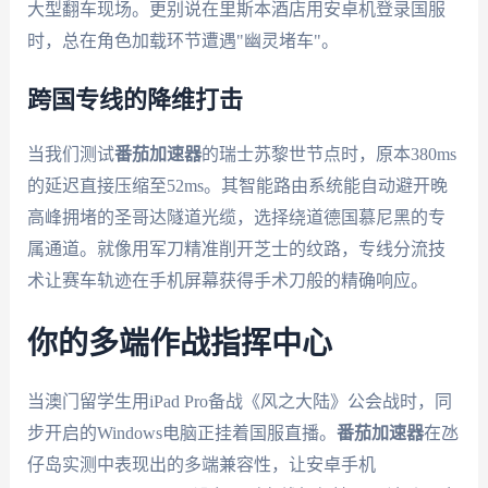
大型翻车现场。更别说在里斯本酒店用安卓机登录国服
时，总在角色加载环节遭遇"幽灵堵车"。
跨国专线的降维打击
当我们测试
番茄加速器
的瑞士苏黎世节点时，原本380ms
的延迟直接压缩至52ms。其智能路由系统能自动避开晚
高峰拥堵的圣哥达隧道光缆，选择绕道德国慕尼黑的专
属通道。就像用军刀精准削开芝士的纹路，专线分流技
术让赛车轨迹在手机屏幕获得手术刀般的精确响应。
你的多端作战指挥中心
当澳门留学生用iPad Pro备战《风之大陆》公会战时，同
步开启的Windows电脑正挂着国服直播。
番茄加速器
在氹
仔岛实测中表现出的多端兼容性，让安卓手机