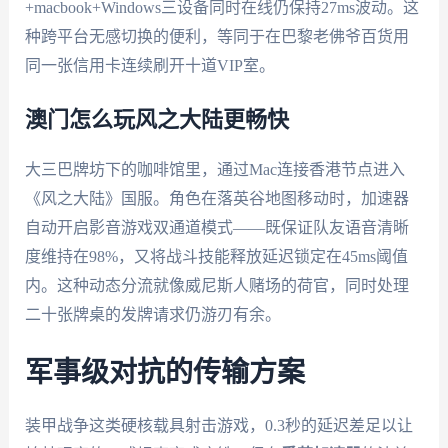
+macbook+Windows三设备同时在线仍保持27ms波动。这
种跨平台无感切换的便利，等同于在巴黎老佛爷百货用
同一张信用卡连续刷开十道VIP室。
澳门怎么玩风之大陆更畅快
大三巴牌坊下的咖啡馆里，通过Mac连接香港节点进入
《风之大陆》国服。角色在落英谷地图移动时，加速器
自动开启影音游戏双通道模式——既保证队友语音清晰
度维持在98%，又将战斗技能释放延迟锁定在45ms阈值
内。这种动态分流就像威尼斯人赌场的荷官，同时处理
二十张牌桌的发牌请求仍游刃有余。
军事级对抗的传输方案
装甲战争这类硬核载具射击游戏，0.3秒的延迟差足以让