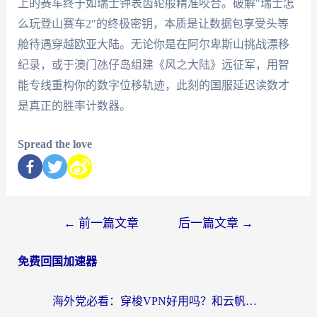
上的赛车终于如瑞士钟表齿轮般精准咬合。破解"瑞士怎
么玩登山赛车2"的终极密钥，本质是让数据包享受头等
舱待遇穿越欧亚大陆。无论你是在阿尔卑斯山挑战漂移
纪录，或于澳门氹仔岛组建《风之大陆》远征军，用智
能专线重构你的数字位移轨迹，此刻的国服延迟读数才
是真正的胜率计数器。
Spread the love
←
前一篇文章
后一篇文章
→
免费回国加速器
海外党必看：穿梭VPN好用吗？和云帆VPN对比哪个回国效果更好？附真实测评+避坑指南