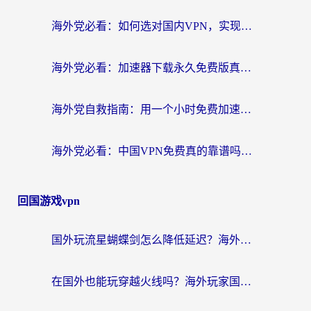
海外党必看：如何选对国内VPN，实现无缝访问国内资源？
海外党必看：加速器下载永久免费版真的存在吗？教你无缝访问国内资源的正确姿势
海外党自救指南：用一个小时免费加速器，轻松打破国内资源访问壁垒？
海外党必看：中国VPN免费真的靠谱吗？手把手教你选对回国加速器
回国游戏vpn
国外玩流星蝴蝶剑怎么降低延迟？海外党必看的加速秘籍（含欧洲鸣潮&彩虹岛优化攻略）
在国外也能玩穿越火线吗？海外玩家国服游戏畅玩终极指南