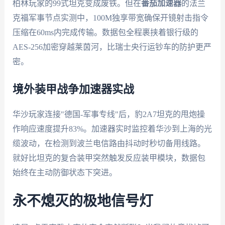
柏林玩家的99式坦克变成废铁。但在
番茄加速器
的法兰
克福军事节点实测中，100M独享带宽确保开镜射击指令
压缩在60ms内完成传输。数据包全程裹挟着银行级的
AES-256加密穿越莱茵河，比瑞士央行运钞车的防护更严
密。
境外装甲战争加速器实战
华沙玩家连接"德国-军事专线"后，豹2A7坦克的甩炮操
作响应速度提升83%。加速器实时监控着华沙到上海的光
缆波动，在检测到波兰电信路由抖动时秒切备用线路。
就好比坦克的复合装甲突然触发反应装甲模块，数据包
始终在主动防御状态下突进。
永不熄灭的极地信号灯