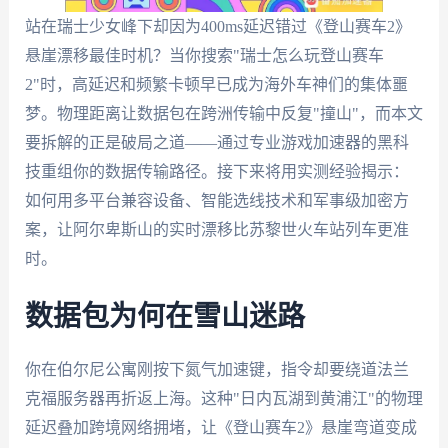
站在瑞士少女峰下却因为400ms延迟错过《登山赛车2》
悬崖漂移最佳时机？当你搜索"瑞士怎么玩登山赛车
2"时，高延迟和频繁卡顿早已成为海外车神们的集体噩
梦。物理距离让数据包在跨洲传输中反复"撞山"，而本文
要拆解的正是破局之道——通过专业游戏加速器的黑科
技重组你的数据传输路径。接下来将用实测经验揭示：
如何用多平台兼容设备、智能选线技术和军事级加密方
案，让阿尔卑斯山的实时漂移比苏黎世火车站列车更准
时。
数据包为何在雪山迷路
你在伯尔尼公寓刚按下氮气加速键，指令却要绕道法兰
克福服务器再折返上海。这种"日内瓦湖到黄浦江"的物理
延迟叠加跨境网络拥堵，让《登山赛车2》悬崖弯道变成