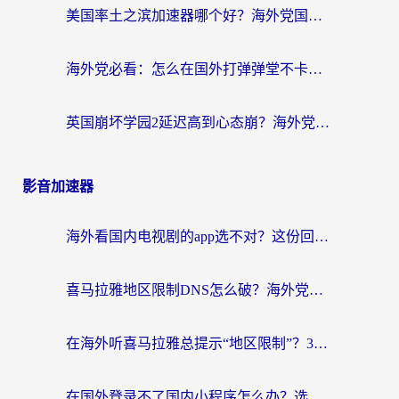
美国率土之滨加速器哪个好？海外党国服游戏畅玩终极指南（附多游戏解决方案）
海外党必看：怎么在国外打弹弹堂不卡？番茄加速器亲测指南
英国崩坏学园2延迟高到心态崩？海外党国服游戏加速终极指南
影音加速器
海外看国内电视剧的app选不对？这份回国加速器避坑指南帮你流畅追剧
喜马拉雅地区限制DNS怎么破？海外党听国内音乐听书的终极解决方案
在海外听喜马拉雅总提示“地区限制”？3步轻松解除+听国内音乐全攻略
在国外登录不了国内小程序怎么办？选对回国加速器，轻松解锁国内资源