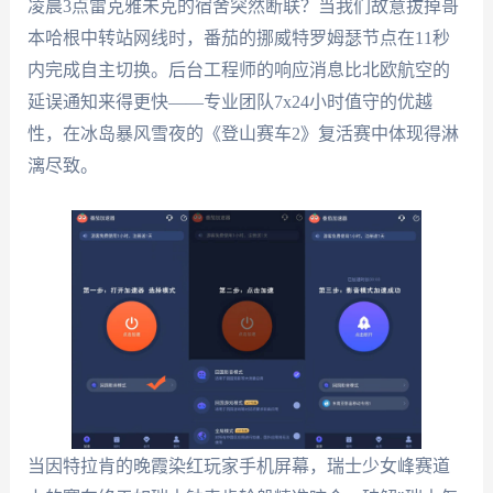
凌晨3点雷克雅未克的宿舍突然断联？当我们故意拔掉哥
本哈根中转站网线时，番茄的挪威特罗姆瑟节点在11秒
内完成自主切换。后台工程师的响应消息比北欧航空的
延误通知来得更快——专业团队7x24小时值守的优越
性，在冰岛暴风雪夜的《登山赛车2》复活赛中体现得淋
漓尽致。
当因特拉肯的晚霞染红玩家手机屏幕，瑞士少女峰赛道