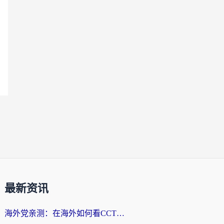
最新资讯
海外党亲测：在海外如何看CCTV？告别“仅限大陆播放”的实用指南