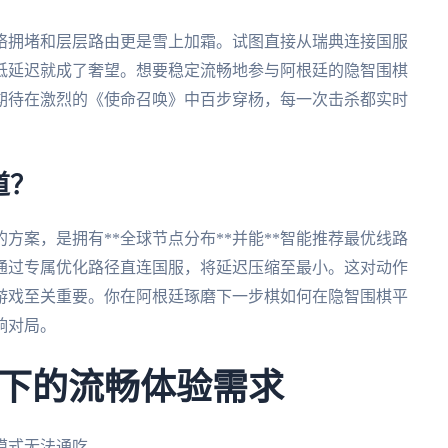
络拥堵和层层路由更是雪上加霜。试图直接从瑞典连接国服
低延迟就成了奢望。想要稳定流畅地参与阿根廷的隐智围棋
期待在激烈的《使命召唤》中百步穿杨，每一次击杀都实时
道？
方案，是拥有**全球节点分布**并能**智能推荐最优线路
，通过专属优化路径直连国服，将延迟压缩至最小。这对动作
游戏至关重要。你在阿根廷琢磨下一步棋如何在隐智围棋平
响对局。
下的流畅体验需求
模式无法通吃。