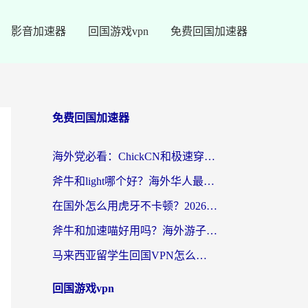
影音加速器
回国游戏vpn
免费回国加速器
免费回国加速器
海外党必看：ChickCN和极速穿梭VPN好用吗？3招教你选对回国加速器无缝刷国内资源
斧牛和light哪个好？海外华人最关心的回国加速器选择难题，一篇讲透
在国外怎么用虎牙不卡顿？2026海外华人亲测有效的回国加速器选择指南
斧牛和加速喵好用吗？海外游子的真实选择困境
马来西亚留学生回国VPN怎么选？3个避坑点+1款实测好用的加速器推荐
回国游戏vpn