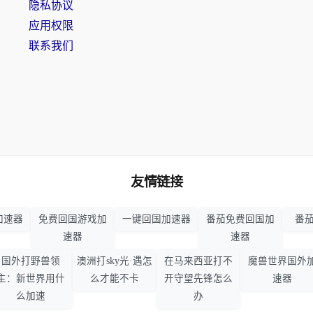
隐私协议
应用权限
联系我们
友情链接
加速器
免费回国游戏加
一键回国加速器
番茄免费回国加
番茄
速器
速器
国外打野兽领
澳洲打sky光·遇怎
在马来西亚打不
魔兽世界国外
主：新世界用什
么才能不卡
开守望先锋怎么
速器
么加速
办