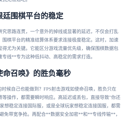
根廷围棋平台的稳定
讲究思路连贯，一个意外的掉线或显著的延迟，不仅会打乱
。围棋平台的精准结算体系要求连接极度稳定。这时，加速
能就显得尤为关键。它能区分游戏流量优先级，确保围棋数据包
速专线**专为这种低抖动、高稳定的需求打造。
使命召唤》的胜负毫秒
的时候自己也能做到？FPS射击游戏如使命召唤，胜负只在
馈等操作，都需要瞬时响应。高延迟或丢包，直接导致"你还
玩家想稳定连接国际服，或是全球玩家想稳定连接国服，都需
道避免带宽争抢。再配合**数据安全加密**和**专线传输**，