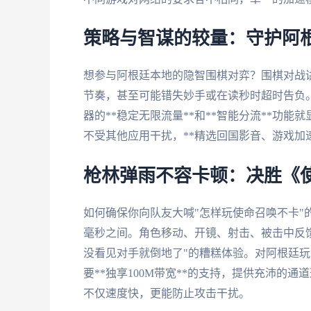
策略与智谋的较量：守护阿
想参与阿根廷本地的隐智围棋对弈？围棋对战
节奏，甚至可能错失妙手或在读秒时超时告负
器的**稳定无限流量**和**智能分流**功
不受其他应用干扰，**精选回国影音、游戏加
枪林弹雨不容卡顿：决胜《
如何确保你向队友大喊"怎样玩使命召唤不卡"
毫秒之间。角色移动、开镜、射击、被击中反
没看见对手就倒地了"的糟糕体验。对阿根廷
要**独享100M带宽**的支持，提供充沛的通
不仅速度快，更能防止攻击干扰。