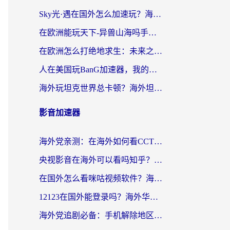
Sky光·遇在国外怎么加速玩？海外党亲测有效的国服游戏加速指南
在欧洲能玩天下-异兽山海吗手游？海外玩家的加速器生存指南
在欧洲怎么打绝地求生：未来之役不卡？留学生亲测的加速器避坑指南
人在美国玩BanG加速器，我的延迟终于绿了
海外玩坦克世界总卡顿？海外坦克世界加速器有哪些？实测好用的选择在这里
影音加速器
海外党亲测：在海外如何看CCTV？告别“仅限大陆播放”的实用指南
央视影音在海外可以看吗知乎？留学生亲测：3步解决地域限制+追剧自由
在国外怎么看咪咕视频软件？海外党亲测有效的回国加速方案
12123在国外能登录吗？海外华人必看的回国加速实用指南
海外党追剧必备：手机解除地区限制app怎么选？解决央视视频&国内剧地区限制全指南