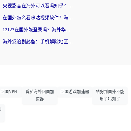
央视影音在海外可以看吗知乎？留学生亲测：3步解决地域限制+追剧自由
在国外怎么看咪咕视频软件？海外党亲测有效的回国加速方案
12123在国外能登录吗？海外华人必看的回国加速实用指南
海外党追剧必备：手机解除地区限制app怎么选？解决央视视频&国内剧地区限制全指南
回国VPN
番茄海外回国加
回国游戏加速器
酷狗到国外不能
速器
用了吗知乎
加