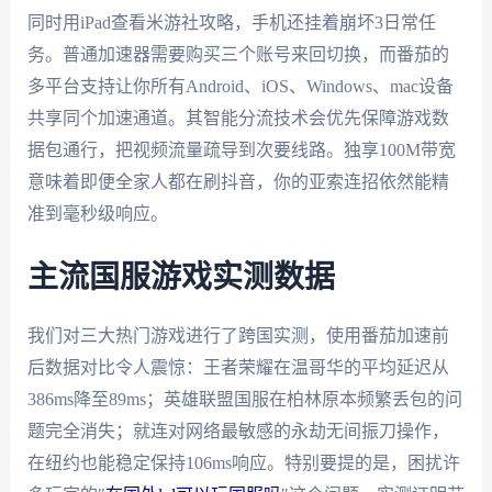
同时用iPad查看米游社攻略，手机还挂着崩坏3日常任
务。普通加速器需要购买三个账号来回切换，而番茄的
多平台支持让你所有Android、iOS、Windows、mac设备
共享同个加速通道。其智能分流技术会优先保障游戏数
据包通行，把视频流量疏导到次要线路。独享100M带宽
意味着即便全家人都在刷抖音，你的亚索连招依然能精
准到毫秒级响应。
主流国服游戏实测数据
我们对三大热门游戏进行了跨国实测，使用番茄加速前
后数据对比令人震惊：王者荣耀在温哥华的平均延迟从
386ms降至89ms；英雄联盟国服在柏林原本频繁丢包的问
题完全消失；就连对网络最敏感的永劫无间振刀操作，
在纽约也能稳定保持106ms响应。特别要提的是，困扰许