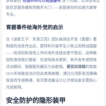
多玩家的"
在国外lol可以玩国服吗
"这个问题，实测证明艾
欧尼亚服务器依然敞开大门——前提是你的加速方案够
专业。
育碧事件给海外党的启示
当《波斯王子：失落王冠》团队被调去开发《雷曼》重
制版的消息传出后，蒙特利尔留学生小陈立刻转战国服
——他深知新游戏上市时海外连接会更不稳定。这种敏
锐性值得我们借鉴：在游戏版本更新、新作发布或特殊
活动期间，国服服务器压力会剧增。
番茄加速器
的智能
QOS系统能自动识别此类高峰期，通过分流影音流量确
保游戏专线畅通，其无限流量设计让守榜玩家无需担心
月底断网。
安全防护的隐形装甲