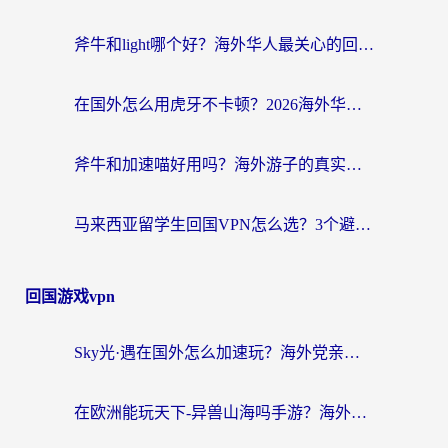
斧牛和light哪个好？海外华人最关心的回国加速器选择难题，一篇讲透
在国外怎么用虎牙不卡顿？2026海外华人亲测有效的回国加速器选择指南
斧牛和加速喵好用吗？海外游子的真实选择困境
马来西亚留学生回国VPN怎么选？3个避坑点+1款实测好用的加速器推荐
回国游戏vpn
Sky光·遇在国外怎么加速玩？海外党亲测有效的国服游戏加速指南
在欧洲能玩天下-异兽山海吗手游？海外玩家的加速器生存指南