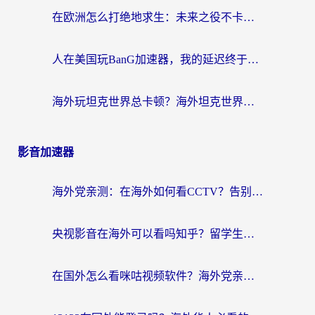
在欧洲怎么打绝地求生：未来之役不卡？留学生亲测的加速器避坑指南
人在美国玩BanG加速器，我的延迟终于绿了
海外玩坦克世界总卡顿？海外坦克世界加速器有哪些？实测好用的选择在这里
影音加速器
海外党亲测：在海外如何看CCTV？告别“仅限大陆播放”的实用指南
央视影音在海外可以看吗知乎？留学生亲测：3步解决地域限制+追剧自由
在国外怎么看咪咕视频软件？海外党亲测有效的回国加速方案