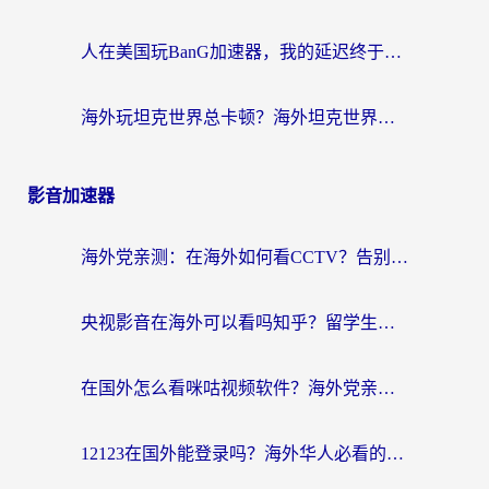
人在美国玩BanG加速器，我的延迟终于绿了
海外玩坦克世界总卡顿？海外坦克世界加速器有哪些？实测好用的选择在这里
影音加速器
海外党亲测：在海外如何看CCTV？告别“仅限大陆播放”的实用指南
央视影音在海外可以看吗知乎？留学生亲测：3步解决地域限制+追剧自由
在国外怎么看咪咕视频软件？海外党亲测有效的回国加速方案
12123在国外能登录吗？海外华人必看的回国加速实用指南