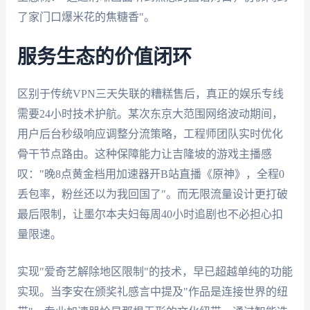
了家门口爆米花的焦糖香"。
服务生态的价值闭环
区别于传统VPN三天失联的糟糕售后，真正的娱乐专线
需要24小时技术护航。某次东京大范围网络波动期间，
用户后台秒级响应调整分流策略，工程师团队实时优化
骨干节点路由。这种保障能力让吉隆坡的游戏主播感
叹："晚8点黄金档用加速器开B站直播《原神》，全程0
丢包率，粉丝还以为我回国了"。而无限流量设计更打破
最后限制，让墨尔本夫妇每周40小时追剧也不必担心扣
量限速。
实现"爱奇艺解除地区限制"的技术，早已超越单纯的功能
实现。当李安在颁奖礼感言中提及"作品是连接世界的纽