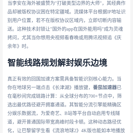
当李安在海外被盛赞为"打破类型边界的大师"，其经典作
品却被版权协议困在特定疆域。流媒体平台根据IP地址识
别用户位置，若不在版权协议区域内，立即切断内容输
送。这种技术封锁让"国外的app在国外能用吗"成为灵魂
拷问，尤其当你想用央视频看春晚或用腾讯视频追《庆
余年》时。
智能线路规划解封娱乐边境
真正有效的回国加速方案需具备智能识别核心能力。当
你在地球另一端点击《长津湖》播放键，
番茄加速器
已
在毫秒间完成链路计算：从全球分布的700+节点中，筛
选出最优路径避开拥塞通道。其智能分流引擎能精确区
分娱乐数据流，为爱奇艺、B站等平台自动启用专线隧
道，避开普通国际带宽高峰时段卡顿。这种动态路径优
化，让巴黎留学生看《流浪地球2》4K版也能如本地播放