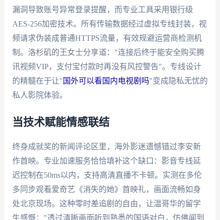
漏洞导致账号异常登录提醒，而专业工具采用银行级
AES-256加密技术。所有传输数据经过虚拟专线封装，视
频请求伪装成普通HTTPS流量，有效规避运营商检测机
制。洛杉矶的王女士分享道："连接后终于能安全购买腾
讯视频VIP，支付宝付款时再没有风控警告"。专线设计
的精髓在于让"
国外可以看国内电视剧吗
"变成隐私无忧的
私人影院体验。
当技术赋能情感联结
终身成就奖的新闻评论区里，海外影迷遗憾错过李安新
作首映。专业加速服务恰恰填补这个缺口：影音专线延
迟控制在50ms以内，支持高清直播不卡顿。实测在多伦
多同步观看爱奇艺《消失的她》首映礼，画面流畅如身
处北京现场。这种零时差追剧的自由，让温哥华的留学
生感慨："透过清晰画面听到熟悉的国语对白，仿佛闻到