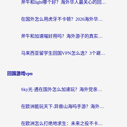
斧牛和light哪个好？海外华人最关心的回国加速器选择难题，一篇讲透
在国外怎么用虎牙不卡顿？2026海外华人亲测有效的回国加速器选择指南
斧牛和加速喵好用吗？海外游子的真实选择困境
马来西亚留学生回国VPN怎么选？3个避坑点+1款实测好用的加速器推荐
回国游戏vpn
Sky光·遇在国外怎么加速玩？海外党亲测有效的国服游戏加速指南
在欧洲能玩天下-异兽山海吗手游？海外玩家的加速器生存指南
在欧洲怎么打绝地求生：未来之役不卡？留学生亲测的加速器避坑指南