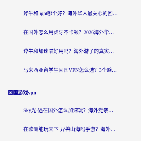
斧牛和light哪个好？海外华人最关心的回国加速器选择难题，一篇讲透
在国外怎么用虎牙不卡顿？2026海外华人亲测有效的回国加速器选择指南
斧牛和加速喵好用吗？海外游子的真实选择困境
马来西亚留学生回国VPN怎么选？3个避坑点+1款实测好用的加速器推荐
回国游戏vpn
Sky光·遇在国外怎么加速玩？海外党亲测有效的国服游戏加速指南
在欧洲能玩天下-异兽山海吗手游？海外玩家的加速器生存指南