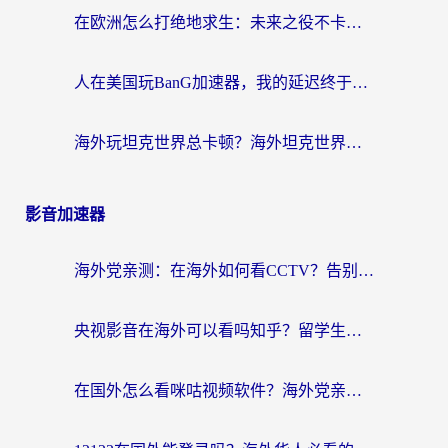
在欧洲怎么打绝地求生：未来之役不卡？留学生亲测的加速器避坑指南
人在美国玩BanG加速器，我的延迟终于绿了
海外玩坦克世界总卡顿？海外坦克世界加速器有哪些？实测好用的选择在这里
影音加速器
海外党亲测：在海外如何看CCTV？告别“仅限大陆播放”的实用指南
央视影音在海外可以看吗知乎？留学生亲测：3步解决地域限制+追剧自由
在国外怎么看咪咕视频软件？海外党亲测有效的回国加速方案