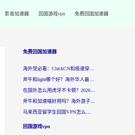
影音加速器
回国游戏vpn
免费回国加速器
免费回国加速器
海外党必看：ChickCN和极速穿梭VPN好用吗？3招教你选对回国加速器无缝刷国内资源
斧牛和light哪个好？海外华人最关心的回国加速器选择难题，一篇讲透
在国外怎么用虎牙不卡顿？2026海外华人亲测有效的回国加速器选择指南
斧牛和加速喵好用吗？海外游子的真实选择困境
马来西亚留学生回国VPN怎么选？3个避坑点+1款实测好用的加速器推荐
回国游戏vpn