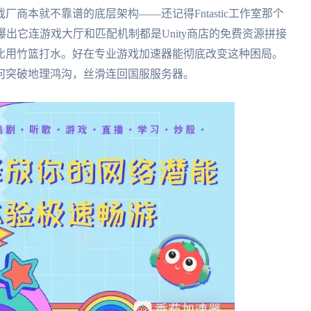
商本就不靠谱的底层架构——还记得Fntastic工作室那个
挖掘者曝出它连游戏大厅和匹配机制都是Unity商店的免费资源拼接
比用竹篮打水。好在专业游戏加速器能彻底改变这种困局。
何突破地理鸿沟，丝滑连回国服服务器。