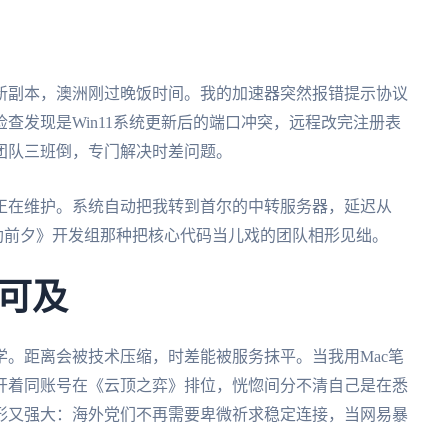
新副本，澳洲刚过晚饭时间。我的加速器突然报错提示协议
查发现是Win11系统更新后的端口冲突，远程改完注册表
团队三班倒，专门解决时差问题。
正在维护。系统自动把我转到首尔的中转服务器，延迟从
《浩劫前夕》开发组那种把核心代码当儿戏的团队相形见绌。
可及
。距离会被技术压缩，时差能被服务抹平。当我用Mac笔
开着同账号在《云顶之弈》排位，恍惚间分不清自己是在悉
形又强大：海外党们不再需要卑微祈求稳定连接，当网易暴