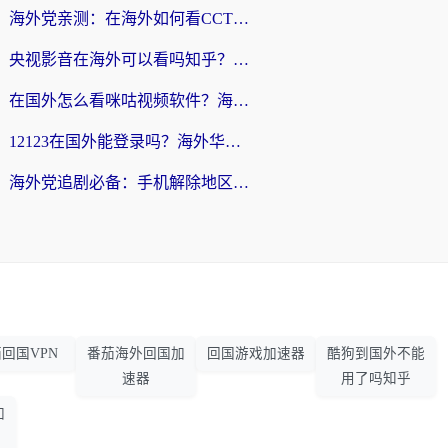
海外党亲测：在海外如何看CCTV？告别“仅限大陆播放”的实用指南
央视影音在海外可以看吗知乎？留学生亲测：3步解决地域限制+追剧自由
在国外怎么看咪咕视频软件？海外党亲测有效的回国加速方案
12123在国外能登录吗？海外华人必看的回国加速实用指南
海外党追剧必备：手机解除地区限制app怎么选？解决央视视频&国内剧地区限制全指南
回国VPN
番茄海外回国加
回国游戏加速器
酷狗到国外不能
速器
用了吗知乎
加