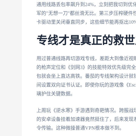
通用线路丢包率飙升到24%，立刻把我切到优
军的"无想一刀"都丝滑无比。第三步压榨硬件性
卡驱动里关闭垂直同步，这些细节能再抠出10
专线才是真正的救世
用过普通线路再切游戏专线，差距大到像近视眼
的枪声定位和《剑网3》的技能特效优先级完
包就会坐上直达高铁。番茄的专线架构设计就针
间设置双向证书认证。即使你玩的游戏像《Escap
璃护住关键数据。
上周玩《逆水寒》手游遇到奇葩情况。跨服战
的安卓设备挂着加速器竟然挺住了，后来发现
令传输。这种微操普通VPN根本做不到。