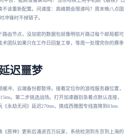
s内。问平台：能跨设备联动吗？当你地铁上用手机刷《崩铁》日
换不该重新配置。问速度：高峰期会限速吗？周末晚八点国
同时冲锋时不掉链子。
个路由节点，没加密的数据包就像明信片路过每个邮局都可
技术团队如果只在工作日回复工单，等周一处理完你的赛季
延迟噩梦
频缓冲、云端备份都暂停。接着定位你的游戏服务器位置，
15ms。第二步挑选战场。打开加速器别急着点默认连接，
永劫无间》延迟270ms，换成西雅图专线直降到83ms
晚《原神》更新后涌进百万玩家，系统检测到东京到上海的