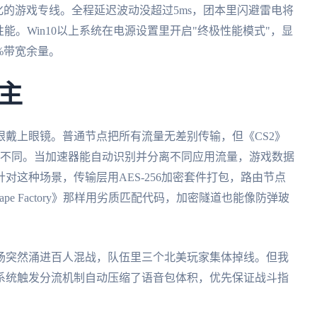
化的游戏专线。全程延迟波动没超过5ms，团本里闪避雷电将
能。Win10以上系统在电源设置里开启"终极性能模式"，显
%带宽余量。
主
戴上眼镜。普通节点把所有流量无差别传输，但《CS2》
全不同。当加速器能自动识别并分离不同应用流量，游戏数据
对这种场景，传输层用AES-256加密套件打包，路由节点
e Factory》那样用劣质匹配代码，加密隧道也能像防弹玻
场突然涌进百人混战，队伍里三个北美玩家集体掉线。但我
系统触发分流机制自动压缩了语音包体积，优先保证战斗指