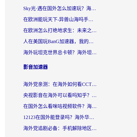
Sky光·遇在国外怎么加速玩？海外党亲测有效的国服游戏加速指南
在欧洲能玩天下-异兽山海吗手游？海外玩家的加速器生存指南
在欧洲怎么打绝地求生：未来之役不卡？留学生亲测的加速器避坑指南
人在美国玩BanG加速器，我的延迟终于绿了
海外玩坦克世界总卡顿？海外坦克世界加速器有哪些？实测好用的选择在这里
影音加速器
海外党亲测：在海外如何看CCTV？告别“仅限大陆播放”的实用指南
央视影音在海外可以看吗知乎？留学生亲测：3步解决地域限制+追剧自由
在国外怎么看咪咕视频软件？海外党亲测有效的回国加速方案
12123在国外能登录吗？海外华人必看的回国加速实用指南
海外党追剧必备：手机解除地区限制app怎么选？解决央视视频&国内剧地区限制全指南