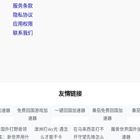
服务条款
隐私协议
应用权限
联系我们
友情链接
加速器
免费回国游戏加
一键回国加速器
番茄免费回国加
番茄
速器
速器
国外打野兽领
澳洲打sky光·遇怎
在马来西亚打不
魔兽世界国外
主：新世界用什
么才能不卡
开守望先锋怎么
速器