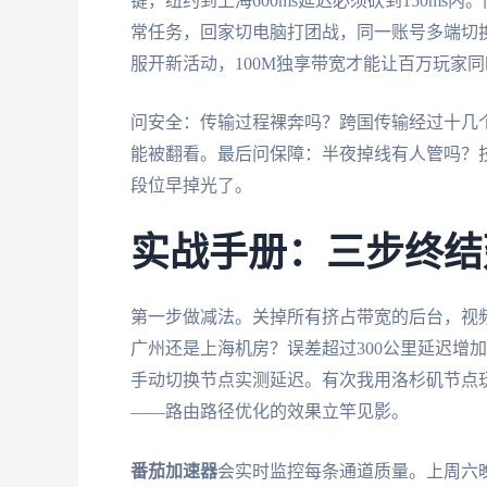
键，纽约到上海600ms延迟必须砍到150m
常任务，回家切电脑打团战，同一账号多端切
服开新活动，100M独享带宽才能让百万玩家
问安全：传输过程裸奔吗？跨国传输经过十几
能被翻看。最后问保障：半夜掉线有人管吗？
段位早掉光了。
实战手册：三步终结
第一步做减法。关掉所有挤占带宽的后台，视
广州还是上海机房？误差超过300公里延迟增加
手动切换节点实测延迟。有次我用洛杉矶节点玩《
——路由路径优化的效果立竿见影。
番茄加速器
会实时监控每条通道质量。上周六