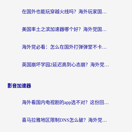
在国外也能玩穿越火线吗？海外玩家国服游戏畅玩终极指南
美国率土之滨加速器哪个好？海外党国服游戏畅玩终极指南（附多游戏解决方案）
海外党必看：怎么在国外打弹弹堂不卡？番茄加速器亲测指南
英国崩坏学园2延迟高到心态崩？海外党国服游戏加速终极指南
影音加速器
海外看国内电视剧的app选不对？这份回国加速器避坑指南帮你流畅追剧
喜马拉雅地区限制DNS怎么破？海外党听国内音乐听书的终极解决方案