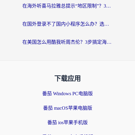
在海外听喜马拉雅总提示“地区限制”？3步轻松解除+听国内音乐全攻略
在国外登录不了国内小程序怎么办？选对回国加速器，轻松解锁国内资源
在美国怎么用酷我听周杰伦？3步搞定海外听歌难题
下载应用
番茄 Windows PC电脑版
番茄 macOS苹果电脑版
番茄 ios苹果手机版