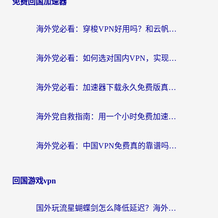
免费回国加速器
海外党必看：穿梭VPN好用吗？和云帆VPN对比哪个回国效果更好？附真实测评+避坑指南
海外党必看：如何选对国内VPN，实现无缝访问国内资源？
海外党必看：加速器下载永久免费版真的存在吗？教你无缝访问国内资源的正确姿势
海外党自救指南：用一个小时免费加速器，轻松打破国内资源访问壁垒？
海外党必看：中国VPN免费真的靠谱吗？手把手教你选对回国加速器
回国游戏vpn
国外玩流星蝴蝶剑怎么降低延迟？海外党必看的加速秘籍（含欧洲鸣潮&彩虹岛优化攻略）