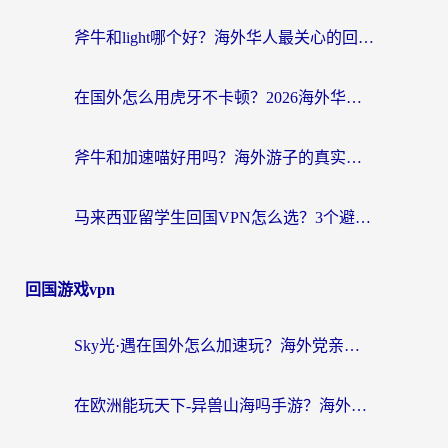
斧牛和light哪个好？海外华人最关心的回国加速器选择难题，一篇讲透
在国外怎么用虎牙不卡顿？2026海外华人亲测有效的回国加速器选择指南
斧牛和加速喵好用吗？海外游子的真实选择困境
马来西亚留学生回国VPN怎么选？3个避坑点+1款实测好用的加速器推荐
回国游戏vpn
Sky光·遇在国外怎么加速玩？海外党亲测有效的国服游戏加速指南
在欧洲能玩天下-异兽山海吗手游？海外玩家的加速器生存指南