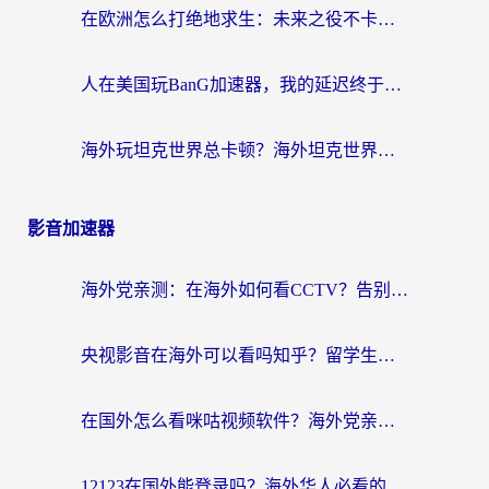
在欧洲怎么打绝地求生：未来之役不卡？留学生亲测的加速器避坑指南
人在美国玩BanG加速器，我的延迟终于绿了
海外玩坦克世界总卡顿？海外坦克世界加速器有哪些？实测好用的选择在这里
影音加速器
海外党亲测：在海外如何看CCTV？告别“仅限大陆播放”的实用指南
央视影音在海外可以看吗知乎？留学生亲测：3步解决地域限制+追剧自由
在国外怎么看咪咕视频软件？海外党亲测有效的回国加速方案
12123在国外能登录吗？海外华人必看的回国加速实用指南