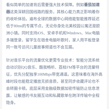
看似简单的加速背后需要强大技术保障。例如
番茄加速
器
这类深耕回国线路的服务，其核心能力真正影响着你
的收听体验。遍布全球的数据中心网络能智能推荐延迟
低于80ms的专属节点，无论你身处北美校园公寓还是欧
洲小镇。同时支持iOS、安卓手机和Windows、Mac电脑
多端登录，留学生在宿舍电脑听歌时，家人用平板登录
同一账号访问儿童故事频道也不会互踢。
针对音乐平台的流量优化更需专业技术：智能分流系统
自动识别QQ音乐、酷我畅听、荔枝FM等平台的流量特
征，优先分配独享100Mbps带宽通道。这意味着在海外高
峰时段也能稳定播放无损音质，甚至同步收藏评论也不
会转圈卡顿。底层采用金融级数据加密传输防止信息泄
露，让敏感的书友圈互动和私藏歌单在跨洋传输中全程
隐身。