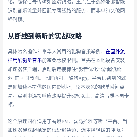
化，确保信号传输如丝滑锦缎。重点在于选择能够智能
识别音乐流量并匹配专属线路的服务，而非单纯突破网
络封锁。
从断线到畅听的实战攻略
具体怎么操作？拿华人常用的酷狗音乐举例，
在国外怎
样用酷狗听音乐
能避免版权限制。首先在本地设备安装
加速器客户端，启动后连接标注"影音优化"或"超低延
迟"的回国节点。此时再打开酷狗App，平台识别到的就
是你加速器提供的国内IP地址，原本灰色的歌单瞬间点
亮。实测中连接响应速度提升60%以上，高清音质不再卡
顿。
这个原理同样适用于蜻蜓FM、喜马拉雅等听书平台。当
加速器建立起稳定的低延迟通道，连主播轻缓的呼吸声