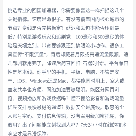
挑选专业的回国加速器，你需要像雷达一样扫描这几个
关键指标。速度是命根子。有没有覆盖国内核心城市的
节点？专线是否充裕稳定？延迟和丢包率能否压到最
低？特别是游戏玩家和追剧党，100毫秒和500毫秒的体
验是天壤之别。带宽要够狠还别搞限流小动作。很多工
具宣传“不限流量”，背后却藏着月限或高速流量限额，追
几部剧就用完了，降速后简直回归“石器时代”。平台兼容
性是基本线。你手里的手机、平板、电脑，不管是安
卓、iOS、Windows还是Mac，都得能同时用上，家人或
室友共享也方便。网络加速要够聪明。能区分网页浏
览、视频播放和游戏数据吗？懂不懂给影音和游戏流量
优先安排最快最稳的通道？数据安全是底线。敏感的个
人账号密码、支付信息传输，没有军用级加密托底，你
敢用？出了问题能立刻找到人吗？7天24小时在线的技术
响应才是靠谱保障。