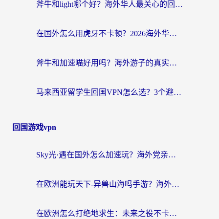
斧牛和light哪个好？海外华人最关心的回国加速器选择难题，一篇讲透
在国外怎么用虎牙不卡顿？2026海外华人亲测有效的回国加速器选择指南
斧牛和加速喵好用吗？海外游子的真实选择困境
马来西亚留学生回国VPN怎么选？3个避坑点+1款实测好用的加速器推荐
回国游戏vpn
Sky光·遇在国外怎么加速玩？海外党亲测有效的国服游戏加速指南
在欧洲能玩天下-异兽山海吗手游？海外玩家的加速器生存指南
在欧洲怎么打绝地求生：未来之役不卡？留学生亲测的加速器避坑指南