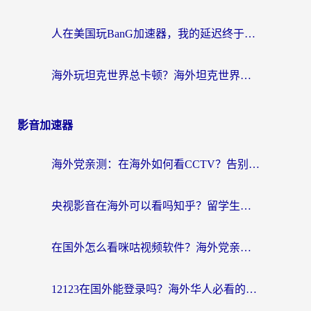
人在美国玩BanG加速器，我的延迟终于绿了
海外玩坦克世界总卡顿？海外坦克世界加速器有哪些？实测好用的选择在这里
影音加速器
海外党亲测：在海外如何看CCTV？告别“仅限大陆播放”的实用指南
央视影音在海外可以看吗知乎？留学生亲测：3步解决地域限制+追剧自由
在国外怎么看咪咕视频软件？海外党亲测有效的回国加速方案
12123在国外能登录吗？海外华人必看的回国加速实用指南