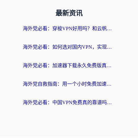
最新资讯
海外党必看：穿梭VPN好用吗？和云帆VPN对比哪个回国效果更好？附真实测评+避坑指南
海外党必看：如何选对国内VPN，实现无缝访问国内资源？
海外党必看：加速器下载永久免费版真的存在吗？教你无缝访问国内资源的正确姿势
海外党自救指南：用一个小时免费加速器，轻松打破国内资源访问壁垒？
海外党必看：中国VPN免费真的靠谱吗？手把手教你选对回国加速器