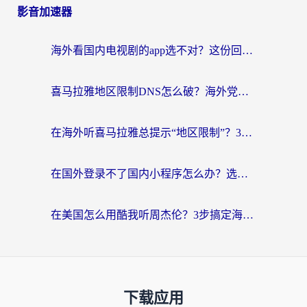
影音加速器
海外看国内电视剧的app选不对？这份回国加速器避坑指南帮你流畅追剧
喜马拉雅地区限制DNS怎么破？海外党听国内音乐听书的终极解决方案
在海外听喜马拉雅总提示“地区限制”？3步轻松解除+听国内音乐全攻略
在国外登录不了国内小程序怎么办？选对回国加速器，轻松解锁国内资源
在美国怎么用酷我听周杰伦？3步搞定海外听歌难题
下载应用