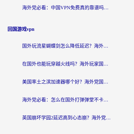
海外党必看：中国VPN免费真的靠谱吗？手把手教你选对回国加速器
回国游戏vpn
国外玩流星蝴蝶剑怎么降低延迟？海外党必看的加速秘籍（含欧洲鸣潮&彩虹岛优化攻略）
在国外也能玩穿越火线吗？海外玩家国服游戏畅玩终极指南
美国率土之滨加速器哪个好？海外党国服游戏畅玩终极指南（附多游戏解决方案）
海外党必看：怎么在国外打弹弹堂不卡？番茄加速器亲测指南
英国崩坏学园2延迟高到心态崩？海外党国服游戏加速终极指南