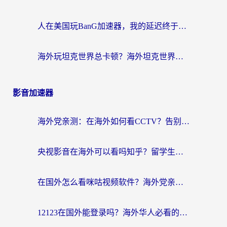
人在美国玩BanG加速器，我的延迟终于绿了
海外玩坦克世界总卡顿？海外坦克世界加速器有哪些？实测好用的选择在这里
影音加速器
海外党亲测：在海外如何看CCTV？告别“仅限大陆播放”的实用指南
央视影音在海外可以看吗知乎？留学生亲测：3步解决地域限制+追剧自由
在国外怎么看咪咕视频软件？海外党亲测有效的回国加速方案
12123在国外能登录吗？海外华人必看的回国加速实用指南