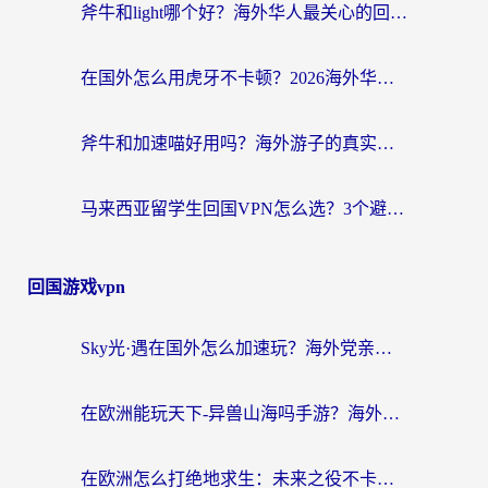
斧牛和light哪个好？海外华人最关心的回国加速器选择难题，一篇讲透
在国外怎么用虎牙不卡顿？2026海外华人亲测有效的回国加速器选择指南
斧牛和加速喵好用吗？海外游子的真实选择困境
马来西亚留学生回国VPN怎么选？3个避坑点+1款实测好用的加速器推荐
回国游戏vpn
Sky光·遇在国外怎么加速玩？海外党亲测有效的国服游戏加速指南
在欧洲能玩天下-异兽山海吗手游？海外玩家的加速器生存指南
在欧洲怎么打绝地求生：未来之役不卡？留学生亲测的加速器避坑指南