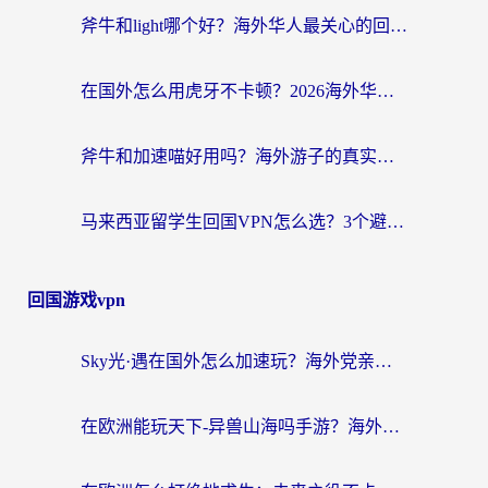
斧牛和light哪个好？海外华人最关心的回国加速器选择难题，一篇讲透
在国外怎么用虎牙不卡顿？2026海外华人亲测有效的回国加速器选择指南
斧牛和加速喵好用吗？海外游子的真实选择困境
马来西亚留学生回国VPN怎么选？3个避坑点+1款实测好用的加速器推荐
回国游戏vpn
Sky光·遇在国外怎么加速玩？海外党亲测有效的国服游戏加速指南
在欧洲能玩天下-异兽山海吗手游？海外玩家的加速器生存指南