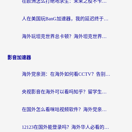
在欧洲怎么打绝地求生：未来之役不卡？留学生亲测的加速器避坑指南
人在美国玩BanG加速器，我的延迟终于绿了
海外玩坦克世界总卡顿？海外坦克世界加速器有哪些？实测好用的选择在这里
影音加速器
海外党亲测：在海外如何看CCTV？告别“仅限大陆播放”的实用指南
央视影音在海外可以看吗知乎？留学生亲测：3步解决地域限制+追剧自由
在国外怎么看咪咕视频软件？海外党亲测有效的回国加速方案
12123在国外能登录吗？海外华人必看的回国加速实用指南