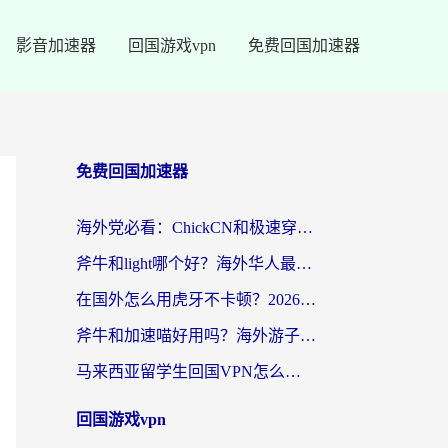
影音加速器
回国游戏vpn
免费回国加速器
免费回国加速器
海外党必看：ChickCN和极速穿梭VPN好用吗？3招教你选对回国加速器无缝刷国内资源
斧牛和light哪个好？海外华人最关心的回国加速器选择难题，一篇讲透
在国外怎么用虎牙不卡顿？2026海外华人亲测有效的回国加速器选择指南
斧牛和加速喵好用吗？海外游子的真实选择困境
马来西亚留学生回国VPN怎么选？3个避坑点+1款实测好用的加速器推荐
回国游戏vpn