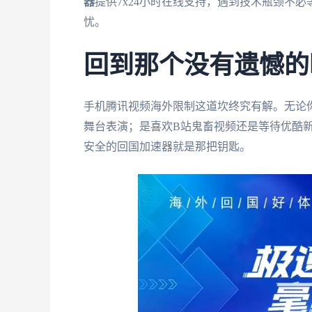
器
提供7x24小时在线支持，遇到技术瓶颈不
忧。
回到那个没有遗憾的
手机腾讯视频海外限制这道坎终究有解。无论你
舞台表演；是喜欢B站鬼畜视频还是等待优酷
安全的回国加速器就是那把钥匙。