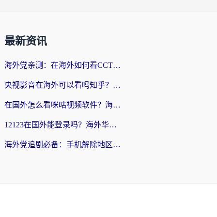
最新资讯
海外党亲测：在海外如何看CCTV？告别“仅限大陆播放”的实用指南
央视影音在海外可以看吗知乎？留学生亲测：3步解决地域限制+追剧自由
在国外怎么看咪咕视频软件？海外党亲测有效的回国加速方案
12123在国外能登录吗？海外华人必看的回国加速实用指南
海外党追剧必备：手机解除地区限制app怎么选？解决央视视频&国内剧地区限制全指南