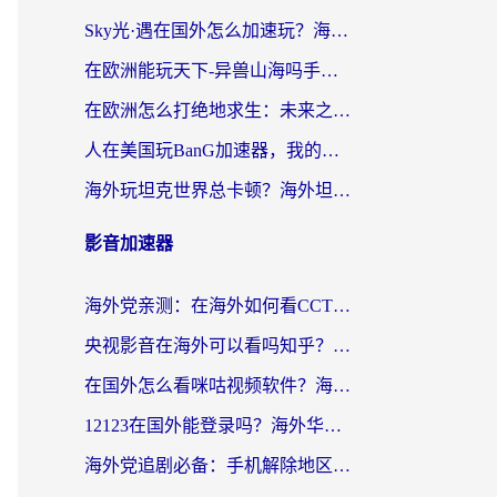
Sky光·遇在国外怎么加速玩？海外党亲测有效的国服游戏加速指南
在欧洲能玩天下-异兽山海吗手游？海外玩家的加速器生存指南
在欧洲怎么打绝地求生：未来之役不卡？留学生亲测的加速器避坑指南
人在美国玩BanG加速器，我的延迟终于绿了
海外玩坦克世界总卡顿？海外坦克世界加速器有哪些？实测好用的选择在这里
影音加速器
海外党亲测：在海外如何看CCTV？告别“仅限大陆播放”的实用指南
央视影音在海外可以看吗知乎？留学生亲测：3步解决地域限制+追剧自由
在国外怎么看咪咕视频软件？海外党亲测有效的回国加速方案
12123在国外能登录吗？海外华人必看的回国加速实用指南
海外党追剧必备：手机解除地区限制app怎么选？解决央视视频&国内剧地区限制全指南