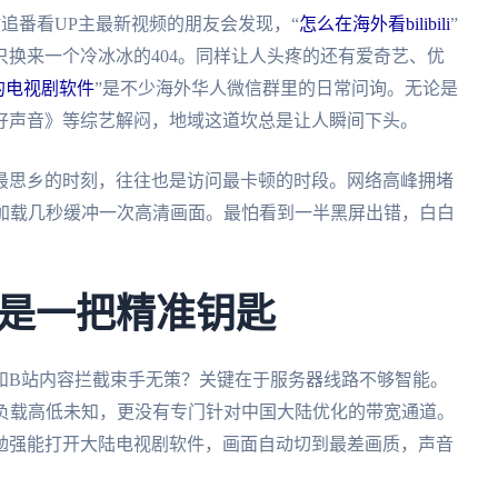
站追番看UP主最新视频的朋友会发现，“
怎么在海外看bilibili
”
换来一个冷冰冰的404。同样让人头疼的还有爱奇艺、优
的电视剧软件
”是不少海外华人微信群里的日常问询。无论是
好声音》等综艺解闷，地域这道坎总是让人瞬间下头。
最思乡的时刻，往往也是访问最卡顿的时段。网络高峰拥堵
么加载几秒缓冲一次高清画面。最怕看到一半黑屏出错，白白
是一把精准钥匙
和B站内容拦截束手无策？关键在于服务器线路不够智能。
点负载高低未知，更没有专门针对中国大陆优化的带宽通道。
勉强能打开大陆电视剧软件，画面自动切到最差画质，声音