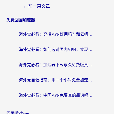
←
前一篇文章
免费回国加速器
海外党必看：穿梭VPN好用吗？和云帆VPN对比哪个回国效果更好？附真实测评+避坑指南
海外党必看：如何选对国内VPN，实现无缝访问国内资源？
海外党必看：加速器下载永久免费版真的存在吗？教你无缝访问国内资源的正确姿势
海外党自救指南：用一个小时免费加速器，轻松打破国内资源访问壁垒？
海外党必看：中国VPN免费真的靠谱吗？手把手教你选对回国加速器
回国游戏vpn