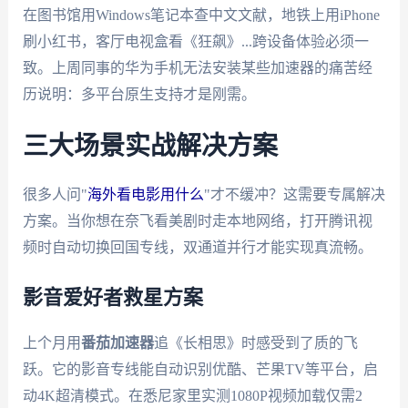
在图书馆用Windows笔记本查中文文献，地铁上用iPhone
刷小红书，客厅电视盒看《狂飙》...跨设备体验必须一
致。上周同事的华为手机无法安装某些加速器的痛苦经
历说明：多平台原生支持才是刚需。
三大场景实战解决方案
很多人问"
海外看电影用什么
"才不缓冲？这需要专属解决
方案。当你想在奈飞看美剧时走本地网络，打开腾讯视
频时自动切换回国专线，双通道并行才能实现真流畅。
影音爱好者救星方案
上个月用
番茄加速器
追《长相思》时感受到了质的飞
跃。它的影音专线能自动识别优酷、芒果TV等平台，启
动4K超清模式。在悉尼家里实测1080P视频加载仅需2