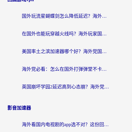
国外玩流星蝴蝶剑怎么降低延迟？海外党必看的加速秘籍（含欧洲鸣潮&彩虹岛优化攻略）
在国外也能玩穿越火线吗？海外玩家国服游戏畅玩终极指南
美国率土之滨加速器哪个好？海外党国服游戏畅玩终极指南（附多游戏解决方案）
海外党必看：怎么在国外打弹弹堂不卡？番茄加速器亲测指南
英国崩坏学园2延迟高到心态崩？海外党国服游戏加速终极指南
影音加速器
海外看国内电视剧的app选不对？这份回国加速器避坑指南帮你流畅追剧