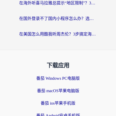
在海外听喜马拉雅总提示“地区限制”？3步轻松解除+听国内音乐全攻略
在国外登录不了国内小程序怎么办？选对回国加速器，轻松解锁国内资源
在美国怎么用酷我听周杰伦？3步搞定海外听歌难题
下载应用
番茄 Windows PC电脑版
番茄 macOS苹果电脑版
番茄 ios苹果手机版
番茄 Android安卓手机版