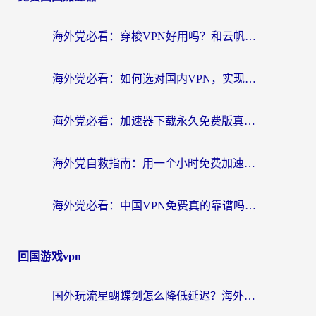
海外党必看：穿梭VPN好用吗？和云帆VPN对比哪个回国效果更好？附真实测评+避坑指南
海外党必看：如何选对国内VPN，实现无缝访问国内资源？
海外党必看：加速器下载永久免费版真的存在吗？教你无缝访问国内资源的正确姿势
海外党自救指南：用一个小时免费加速器，轻松打破国内资源访问壁垒？
海外党必看：中国VPN免费真的靠谱吗？手把手教你选对回国加速器
回国游戏vpn
国外玩流星蝴蝶剑怎么降低延迟？海外党必看的加速秘籍（含欧洲鸣潮&彩虹岛优化攻略）