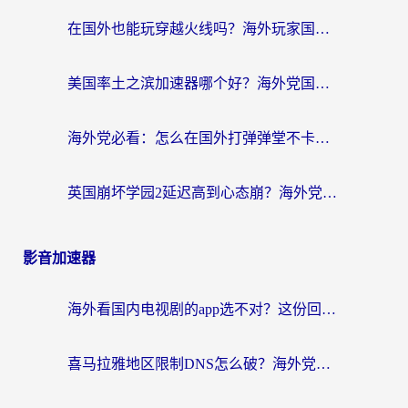
在国外也能玩穿越火线吗？海外玩家国服游戏畅玩终极指南
美国率土之滨加速器哪个好？海外党国服游戏畅玩终极指南（附多游戏解决方案）
海外党必看：怎么在国外打弹弹堂不卡？番茄加速器亲测指南
英国崩坏学园2延迟高到心态崩？海外党国服游戏加速终极指南
影音加速器
海外看国内电视剧的app选不对？这份回国加速器避坑指南帮你流畅追剧
喜马拉雅地区限制DNS怎么破？海外党听国内音乐听书的终极解决方案