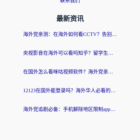
联系我们
最新资讯
海外党亲测：在海外如何看CCTV？告别“仅限大陆播放”的实用指南
央视影音在海外可以看吗知乎？留学生亲测：3步解决地域限制+追剧自由
在国外怎么看咪咕视频软件？海外党亲测有效的回国加速方案
12123在国外能登录吗？海外华人必看的回国加速实用指南
海外党追剧必备：手机解除地区限制app怎么选？解决央视视频&国内剧地区限制全指南