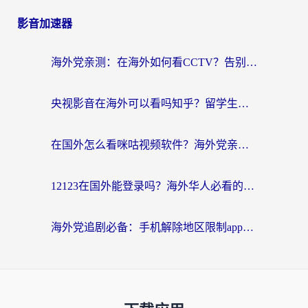
影音加速器
海外党亲测：在海外如何看CCTV？告别“仅限大陆播放”的实用指南
央视影音在海外可以看吗知乎？留学生亲测：3步解决地域限制+追剧自由
在国外怎么看咪咕视频软件？海外党亲测有效的回国加速方案
12123在国外能登录吗？海外华人必看的回国加速实用指南
海外党追剧必备：手机解除地区限制app怎么选？解决央视视频&国内剧地区限制全指南