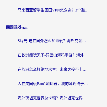
马来西亚留学生回国VPN怎么选？3个避坑点+1款实测好用的加速器推荐
回国游戏vpn
Sky光·遇在国外怎么加速玩？海外党亲测有效的国服游戏加速指南
在欧洲能玩天下-异兽山海吗手游？海外玩家的加速器生存指南
在欧洲怎么打绝地求生：未来之役不卡？留学生亲测的加速器避坑指南
人在美国玩BanG加速器，我的延迟终于绿了
海外玩坦克世界总卡顿？海外坦克世界加速器有哪些？实测好用的选择在这里