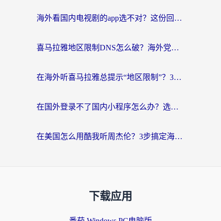
海外看国内电视剧的app选不对？这份回国加速器避坑指南帮你流畅追剧
喜马拉雅地区限制DNS怎么破？海外党听国内音乐听书的终极解决方案
在海外听喜马拉雅总提示“地区限制”？3步轻松解除+听国内音乐全攻略
在国外登录不了国内小程序怎么办？选对回国加速器，轻松解锁国内资源
在美国怎么用酷我听周杰伦？3步搞定海外听歌难题
下载应用
番茄 Windows PC电脑版