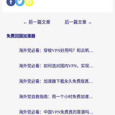
←
前一篇文章
后一篇文章
→
免费回国加速器
海外党必看：穿梭VPN好用吗？和云帆VPN对比哪个回国效果更好？附真实测评+避坑指南
海外党必看：如何选对国内VPN，实现无缝访问国内资源？
海外党必看：加速器下载永久免费版真的存在吗？教你无缝访问国内资源的正确姿势
海外党自救指南：用一个小时免费加速器，轻松打破国内资源访问壁垒？
海外党必看：中国VPN免费真的靠谱吗？手把手教你选对回国加速器