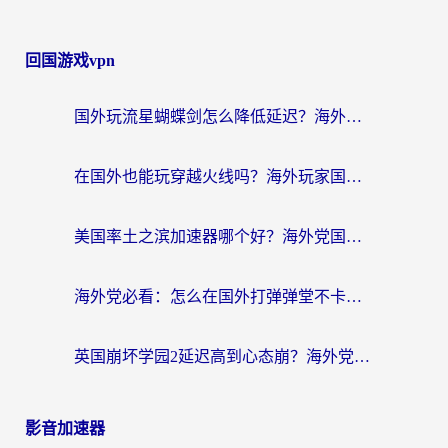
回国游戏vpn
国外玩流星蝴蝶剑怎么降低延迟？海外党必看的加速秘籍（含欧洲鸣潮&彩虹岛优化攻略）
在国外也能玩穿越火线吗？海外玩家国服游戏畅玩终极指南
美国率土之滨加速器哪个好？海外党国服游戏畅玩终极指南（附多游戏解决方案）
海外党必看：怎么在国外打弹弹堂不卡？番茄加速器亲测指南
英国崩坏学园2延迟高到心态崩？海外党国服游戏加速终极指南
影音加速器