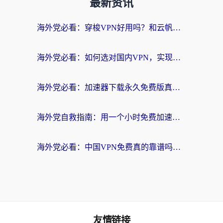
最新资讯
海外党必看：穿梭VPN好用吗？和云帆VPN对比哪个回国效果更好？附真实测评+避坑指南
海外党必看：如何选对国内VPN，实现无缝访问国内资源？
海外党必看：加速器下载永久免费版真的存在吗？教你无缝访问国内资源的正确姿势
海外党自救指南：用一个小时免费加速器，轻松打破国内资源访问壁垒？
海外党必看：中国VPN免费真的靠谱吗？手把手教你选对回国加速器
友情链接