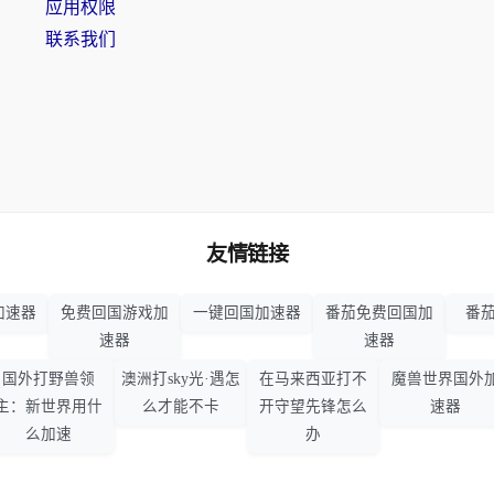
应用权限
联系我们
友情链接
加速器
免费回国游戏加
一键回国加速器
番茄免费回国加
番茄
速器
速器
国外打野兽领
澳洲打sky光·遇怎
在马来西亚打不
魔兽世界国外
主：新世界用什
么才能不卡
开守望先锋怎么
速器
么加速
办