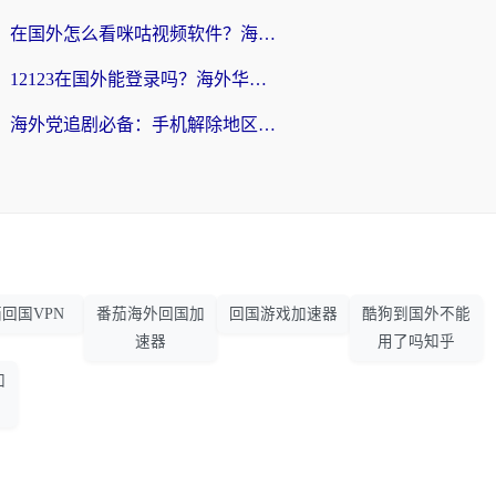
在国外怎么看咪咕视频软件？海外党亲测有效的回国加速方案
12123在国外能登录吗？海外华人必看的回国加速实用指南
海外党追剧必备：手机解除地区限制app怎么选？解决央视视频&国内剧地区限制全指南
回国VPN
番茄海外回国加
回国游戏加速器
酷狗到国外不能
速器
用了吗知乎
加