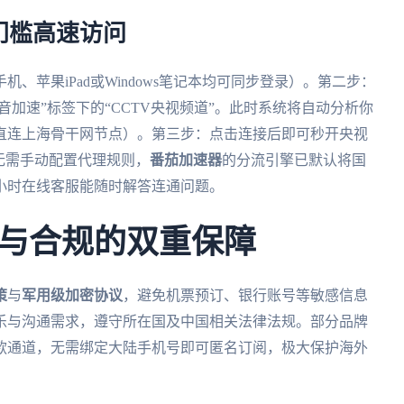
门槛高速访问
、苹果iPad或Windows笔记本均可同步登录）。第二步：
音加速”标签下的“CCTV央视频道”。此时系统将自动分析你
直连上海骨干网节点）。第三步：点击连接后即可秒开央视
无需手动配置代理规则，
番茄加速器
的分流引擎已默认将国
小时在线客服能随时解答连通问题。
与合规的双重保障
策
与
军用级加密协议
，避免机票预订、银行账号等敏感信息
乐与沟通需求，遵守所在国及中国相关法律法规。部分品牌
款通道，无需绑定大陆手机号即可匿名订阅，极大保护海外