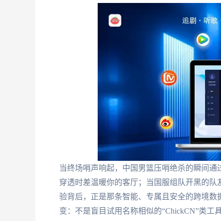
当终场哨声响起，中国男篮压哨绝杀的瞬间通过
穿透时差温暖你的客厅；当国服组队开黑的队友惊
验背后，正是那条智能、专属且安全的跨境数据
变：不是盲目试用名称相似的“ChickCN”