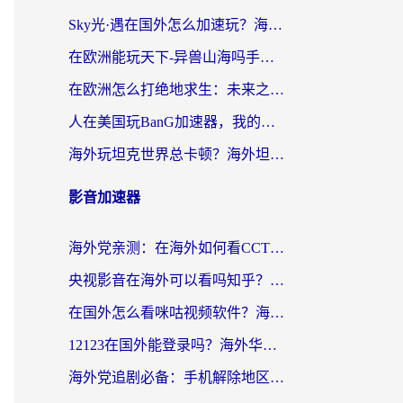
Sky光·遇在国外怎么加速玩？海外党亲测有效的国服游戏加速指南
在欧洲能玩天下-异兽山海吗手游？海外玩家的加速器生存指南
在欧洲怎么打绝地求生：未来之役不卡？留学生亲测的加速器避坑指南
人在美国玩BanG加速器，我的延迟终于绿了
海外玩坦克世界总卡顿？海外坦克世界加速器有哪些？实测好用的选择在这里
影音加速器
海外党亲测：在海外如何看CCTV？告别“仅限大陆播放”的实用指南
央视影音在海外可以看吗知乎？留学生亲测：3步解决地域限制+追剧自由
在国外怎么看咪咕视频软件？海外党亲测有效的回国加速方案
12123在国外能登录吗？海外华人必看的回国加速实用指南
海外党追剧必备：手机解除地区限制app怎么选？解决央视视频&国内剧地区限制全指南