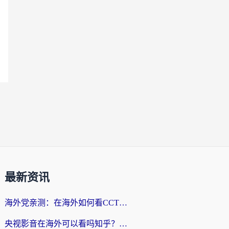
最新资讯
海外党亲测：在海外如何看CCTV？告别“仅限大陆播放”的实用指南
央视影音在海外可以看吗知乎？留学生亲测：3步解决地域限制+追剧自由