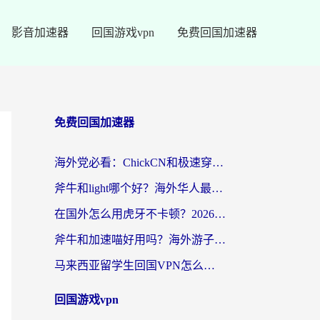
影音加速器
回国游戏vpn
免费回国加速器
免费回国加速器
海外党必看：ChickCN和极速穿梭VPN好用吗？3招教你选对回国加速器无缝刷国内资源
斧牛和light哪个好？海外华人最关心的回国加速器选择难题，一篇讲透
在国外怎么用虎牙不卡顿？2026海外华人亲测有效的回国加速器选择指南
斧牛和加速喵好用吗？海外游子的真实选择困境
马来西亚留学生回国VPN怎么选？3个避坑点+1款实测好用的加速器推荐
回国游戏vpn