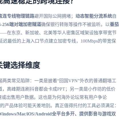
现高速稳定的跨境连接？
直连专线物理链路
避开国际公网拥堵；
动态智能分流系统
自
S-256端对端加密隧道
确保银行转账等操作不被监听。以
番茄
——在东京、新加坡、北美等华人密集区域架设独享带宽节
迟最低的上海入口节点建立加密专线，100Mbps的带宽保
关键选择维度
两类常见陷阱：一类是披着“回国VPN”外衣的普通翻墙工
，高峰期连刷抖音都会卡成PPT；另一类是小作坊的低价
速或出售用户数据。这也是为何海外论坛常有用户争论
称高度近似的产品体验可能天差地别。真正值得托付的工具必须满足：
ows/Mac/iOS/Android全平台多开、提供影音与游戏双