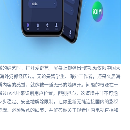
播的综艺时，打开爱奇艺，屏幕上却弹出“该视频仅限中国大
个海外党都经历过。无论是留学生、海外工作者，还是久居海
质内容的感觉，就像被一道无形的墙隔开。问题的根源在于
过IP地址来识别用户位置。但别担心，这道墙并非不可逾
步步稳定、安全地解除限制，让你重新无缝连接国内的影视
步骤、必须留意的细节，并解答你关于观看国内电视直播和