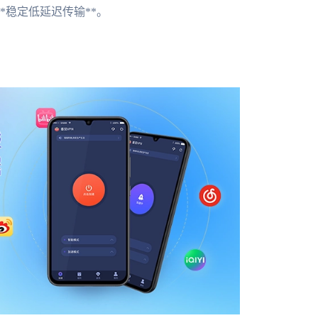
*稳定低延迟传输**。