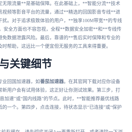
无限流量**是基础保障。在此基础上，**智能分流**技术
视频等影音平台的流量，通过**精选的回国影音专线**进
。对于追求极致体验的用户，**独享100M带宽**的专线
安全方面也不容忽视，全程**数据安全加密**和**专线传
避免数据泄露风险。最后，靠谱的**售后实时保障和专业的
供及时帮助，这远比一个便宜但无服务的工具来得重要。
与关键细节
专业回国加速器，如
番茄加速器
。在其官网下载对应你设备
常新用户会有试用体验，这正好让你测试效果。第三步，打
音加速”或“国内线路”的节点。此时，**智能推荐最优线路
低的一个。第四步，点击连接，待状态显示“已连接”或“保护
之前有缓存，请先彻底关闭App再重新打开，或者清除一下浏