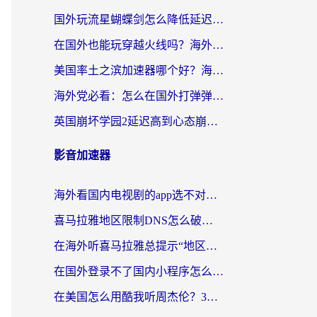
国外玩流星蝴蝶剑怎么降低延迟？海外党必看的加速秘籍（含欧洲鸣潮&彩虹岛优化攻略）
在国外也能玩穿越火线吗？海外玩家国服游戏畅玩终极指南
美国率土之滨加速器哪个好？海外党国服游戏畅玩终极指南（附多游戏解决方案）
海外党必看：怎么在国外打弹弹堂不卡？番茄加速器亲测指南
英国崩坏学园2延迟高到心态崩？海外党国服游戏加速终极指南
影音加速器
海外看国内电视剧的app选不对？这份回国加速器避坑指南帮你流畅追剧
喜马拉雅地区限制DNS怎么破？海外党听国内音乐听书的终极解决方案
在海外听喜马拉雅总提示“地区限制”？3步轻松解除+听国内音乐全攻略
在国外登录不了国内小程序怎么办？选对回国加速器，轻松解锁国内资源
在美国怎么用酷我听周杰伦？3步搞定海外听歌难题