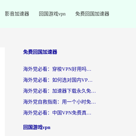
影音加速器
回国游戏vpn
免费回国加速器
免费回国加速器
海外党必看：穿梭VPN好用吗？和云帆VPN对比哪个回国效果更好？附真实测评+避坑指南
海外党必看：如何选对国内VPN，实现无缝访问国内资源？
海外党必看：加速器下载永久免费版真的存在吗？教你无缝访问国内资源的正确姿势
海外党自救指南：用一个小时免费加速器，轻松打破国内资源访问壁垒？
海外党必看：中国VPN免费真的靠谱吗？手把手教你选对回国加速器
回国游戏vpn