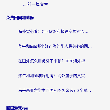
←
前一篇文章
免费回国加速器
海外党必看：ChickCN和极速穿梭VPN好用吗？3招教你选对回国加速器无缝刷国内资源
斧牛和light哪个好？海外华人最关心的回国加速器选择难题，一篇讲透
在国外怎么用虎牙不卡顿？2026海外华人亲测有效的回国加速器选择指南
斧牛和加速喵好用吗？海外游子的真实选择困境
马来西亚留学生回国VPN怎么选？3个避坑点+1款实测好用的加速器推荐
回国游戏vpn