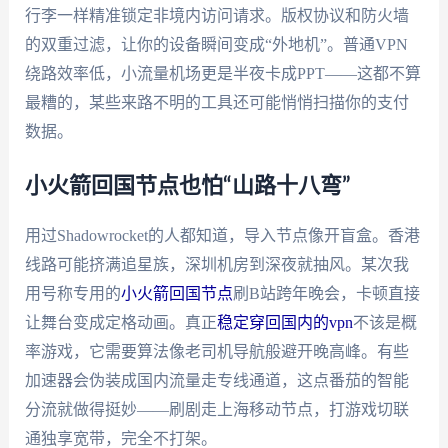
行李一样精准锁定非境内访问请求。版权协议和防火墙
的双重过滤，让你的设备瞬间变成“外地机”。普通VPN
绕路效率低，小流量机场更是半夜卡成PPT——这都不算
最糟的，某些来路不明的工具还可能悄悄扫描你的支付
数据。
小火箭回国节点也怕“山路十八弯”
用过Shadowrocket的人都知道，导入节点像开盲盒。香港
线路可能挤满追星族，深圳机房到深夜就抽风。某次我
用号称专用的
小火箭回国节点
刷B站跨年晚会，卡顿直接
让舞台变成定格动画。真正
稳定穿回国内的vpn
不该是概
率游戏，它需要算法像老司机导航般避开晚高峰。有些
加速器会伪装成国内流量走专线通道，这点番茄的智能
分流就做得挺妙——刷剧走上海移动节点，打游戏切联
通独享宽带，完全不打架。