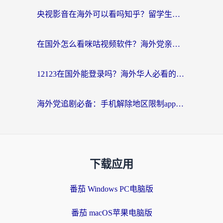
央视影音在海外可以看吗知乎？留学生亲测：3步解决地域限制+追剧自由
在国外怎么看咪咕视频软件？海外党亲测有效的回国加速方案
12123在国外能登录吗？海外华人必看的回国加速实用指南
海外党追剧必备：手机解除地区限制app怎么选？解决央视视频&国内剧地区限制全指南
下载应用
番茄 Windows PC电脑版
番茄 macOS苹果电脑版