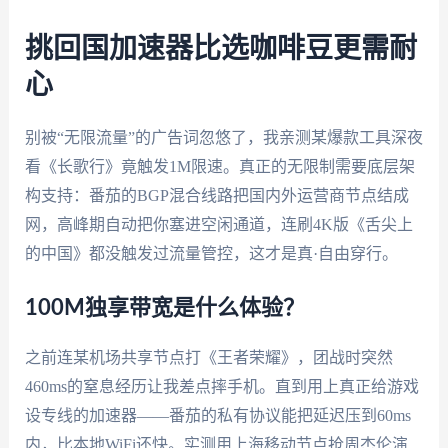
挑回国加速器比选咖啡豆更需耐
心
别被“无限流量”的广告词忽悠了，我亲测某爆款工具深夜
看《长歌行》竟触发1M限速。真正的无限制需要底层架
构支持：番茄的BGP混合线路把国内外运营商节点结成
网，高峰期自动把你塞进空闲通道，连刷4K版《舌尖上
的中国》都没触发过流量管控，这才是真·自由穿行。
100M独享带宽是什么体验？
之前连某机场共享节点打《王者荣耀》，团战时突然
460ms的窒息经历让我差点摔手机。直到用上真正给游戏
设专线的加速器——番茄的私有协议能把延迟压到60ms
内，比本地WiFi还快。实测用上海移动节点抢周杰伦演