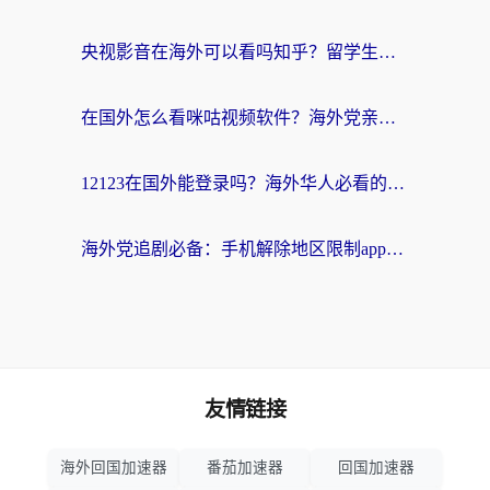
央视影音在海外可以看吗知乎？留学生亲测：3步解决地域限制+追剧自由
在国外怎么看咪咕视频软件？海外党亲测有效的回国加速方案
12123在国外能登录吗？海外华人必看的回国加速实用指南
海外党追剧必备：手机解除地区限制app怎么选？解决央视视频&国内剧地区限制全指南
友情链接
海外回国加速器
番茄加速器
回国加速器