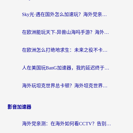
Sky光·遇在国外怎么加速玩？海外党亲测有效的国服游戏加速指南
在欧洲能玩天下-异兽山海吗手游？海外玩家的加速器生存指南
在欧洲怎么打绝地求生：未来之役不卡？留学生亲测的加速器避坑指南
人在美国玩BanG加速器，我的延迟终于绿了
海外玩坦克世界总卡顿？海外坦克世界加速器有哪些？实测好用的选择在这里
影音加速器
海外党亲测：在海外如何看CCTV？告别“仅限大陆播放”的实用指南