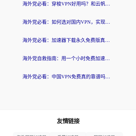
海外党必看：穿梭VPN好用吗？和云帆VPN对比哪个回国效果更好？附真实测评+避坑指南
海外党必看：如何选对国内VPN，实现无缝访问国内资源？
海外党必看：加速器下载永久免费版真的存在吗？教你无缝访问国内资源的正确姿势
海外党自救指南：用一个小时免费加速器，轻松打破国内资源访问壁垒？
海外党必看：中国VPN免费真的靠谱吗？手把手教你选对回国加速器
友情链接