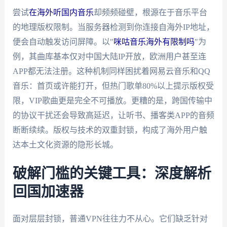
尝试
在海外听国内音乐
却频频碰壁，根源在于音乐平台
的地理版权限制。当服务器检测到你连接自海外IP地址，
便会自动触发访问屏障。以"
咪咕音乐海外有限制吗
"为
例，其曲库基本仅对中国大陆IP开放，欧洲用户甚至连
APP都无法注册。这种机制同样困扰着网易云音乐和QQ
音乐：首页或许能打开，但热门歌单80%以上提示版权受
限，VIP歌曲更是完全不可播放。更糟的是，跨国传输中
的协议干扰还会导致高延迟，让听书、播客类APP的音频
断断续续。版权与技术的双重封锁，构成了海外用户触
达本土文化资源的隐形长城。
破解门槛的关键工具：深度解析
回国加速器
面对层层封锁，普通VPN往往力不从心。它们缺乏针对