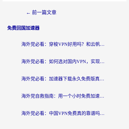
←
前一篇文章
免费回国加速器
海外党必看：穿梭VPN好用吗？和云帆VPN对比哪个回国效果更好？附真实测评+避坑指南
海外党必看：如何选对国内VPN，实现无缝访问国内资源？
海外党必看：加速器下载永久免费版真的存在吗？教你无缝访问国内资源的正确姿势
海外党自救指南：用一个小时免费加速器，轻松打破国内资源访问壁垒？
海外党必看：中国VPN免费真的靠谱吗？手把手教你选对回国加速器