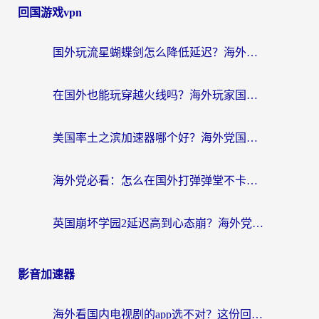
回国游戏vpn
国外玩流星蝴蝶剑怎么降低延迟？海外党必看的加速秘籍（含欧洲鸣潮&彩虹岛优化攻略）
在国外也能玩穿越火线吗？海外玩家国服游戏畅玩终极指南
美国率土之滨加速器哪个好？海外党国服游戏畅玩终极指南（附多游戏解决方案）
海外党必看：怎么在国外打弹弹堂不卡？番茄加速器亲测指南
英国崩坏学园2延迟高到心态崩？海外党国服游戏加速终极指南
影音加速器
海外看国内电视剧的app选不对？这份回国加速器避坑指南帮你流畅追剧