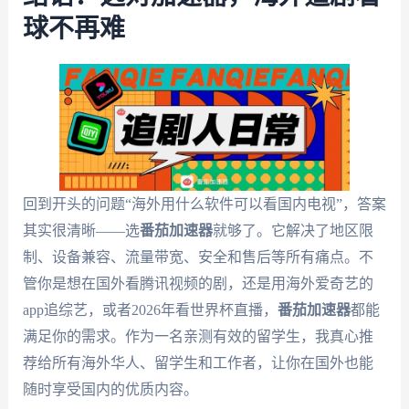
球不再难
回到开头的问题“海外用什么软件可以看国内电视”，答案
其实很清晰——选
番茄加速器
就够了。它解决了地区限
制、设备兼容、流量带宽、安全和售后等所有痛点。不
管你是想在国外看腾讯视频的剧，还是用海外爱奇艺的
app追综艺，或者2026年看世界杯直播，
番茄加速器
都能
满足你的需求。作为一名亲测有效的留学生，我真心推
荐给所有海外华人、留学生和工作者，让你在国外也能
随时享受国内的优质内容。