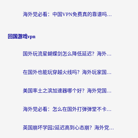
海外党必看：中国VPN免费真的靠谱吗？手把手教你选对回国加速器
回国游戏vpn
国外玩流星蝴蝶剑怎么降低延迟？海外党必看的加速秘籍（含欧洲鸣潮&彩虹岛优化攻略）
在国外也能玩穿越火线吗？海外玩家国服游戏畅玩终极指南
美国率土之滨加速器哪个好？海外党国服游戏畅玩终极指南（附多游戏解决方案）
海外党必看：怎么在国外打弹弹堂不卡？番茄加速器亲测指南
英国崩坏学园2延迟高到心态崩？海外党国服游戏加速终极指南