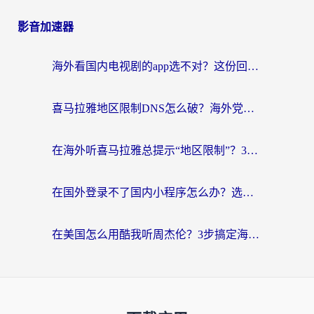
影音加速器
海外看国内电视剧的app选不对？这份回国加速器避坑指南帮你流畅追剧
喜马拉雅地区限制DNS怎么破？海外党听国内音乐听书的终极解决方案
在海外听喜马拉雅总提示“地区限制”？3步轻松解除+听国内音乐全攻略
在国外登录不了国内小程序怎么办？选对回国加速器，轻松解锁国内资源
在美国怎么用酷我听周杰伦？3步搞定海外听歌难题