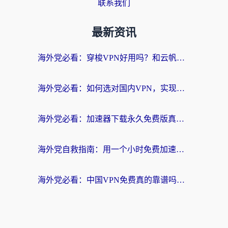
联系我们
最新资讯
海外党必看：穿梭VPN好用吗？和云帆VPN对比哪个回国效果更好？附真实测评+避坑指南
海外党必看：如何选对国内VPN，实现无缝访问国内资源？
海外党必看：加速器下载永久免费版真的存在吗？教你无缝访问国内资源的正确姿势
海外党自救指南：用一个小时免费加速器，轻松打破国内资源访问壁垒？
海外党必看：中国VPN免费真的靠谱吗？手把手教你选对回国加速器