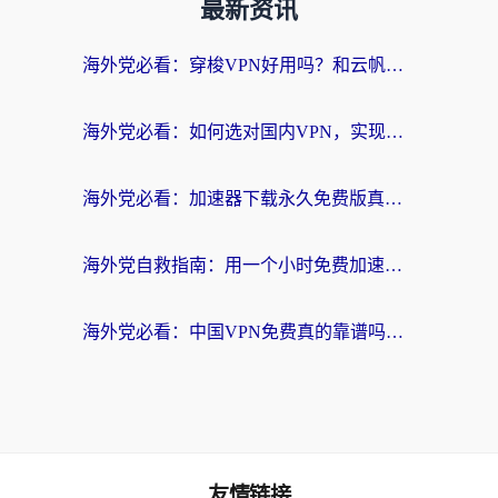
最新资讯
海外党必看：穿梭VPN好用吗？和云帆VPN对比哪个回国效果更好？附真实测评+避坑指南
海外党必看：如何选对国内VPN，实现无缝访问国内资源？
海外党必看：加速器下载永久免费版真的存在吗？教你无缝访问国内资源的正确姿势
海外党自救指南：用一个小时免费加速器，轻松打破国内资源访问壁垒？
海外党必看：中国VPN免费真的靠谱吗？手把手教你选对回国加速器
友情链接