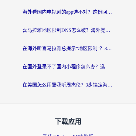
海外看国内电视剧的app选不对？这份回国加速器避坑指南帮你流畅追剧
喜马拉雅地区限制DNS怎么破？海外党听国内音乐听书的终极解决方案
在海外听喜马拉雅总提示“地区限制”？3步轻松解除+听国内音乐全攻略
在国外登录不了国内小程序怎么办？选对回国加速器，轻松解锁国内资源
在美国怎么用酷我听周杰伦？3步搞定海外听歌难题
下载应用