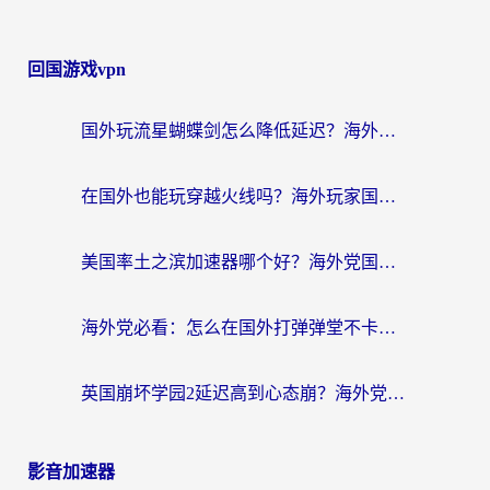
回国游戏vpn
国外玩流星蝴蝶剑怎么降低延迟？海外党必看的加速秘籍（含欧洲鸣潮&彩虹岛优化攻略）
在国外也能玩穿越火线吗？海外玩家国服游戏畅玩终极指南
美国率土之滨加速器哪个好？海外党国服游戏畅玩终极指南（附多游戏解决方案）
海外党必看：怎么在国外打弹弹堂不卡？番茄加速器亲测指南
英国崩坏学园2延迟高到心态崩？海外党国服游戏加速终极指南
影音加速器