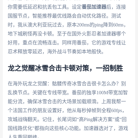
你需要低延迟和抗丢包工具。设定
番茄加速器
后，连接
国服节点，智能推荐最优线路会自动优化路径。测试
时，我从澳大利亚玩过去，原本200ms的ping降到60ms，
地下城刷怪再没卡顿。至于在国外火影忍者加速器哪个
好用，重点在流畅连击。同样用番茄，它的游戏专线让
忍术释放零延迟，海外战斗节奏如本地般快。
龙之觉醒冰雪合击卡顿对策，一招制胜
在海外玩龙之觉醒：骷髅传奇冰雪合击很卡怎么办？别
乱换节点。关键在专线带宽。番茄的独享100M带宽加智
能分流，确保冰雪合击的大场景加载顺滑。上周我帮一
个法国工作的朋友设置好，他从每秒掉帧到全程60fps，
攻城战嗨翻天。记住，长尾词如“高Ping解决方案”或“回
国线路优化”都指向这些核心功能。加速器选对了，游戏
人生重回巅峰。