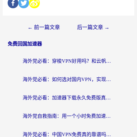
←
前一篇文章
后一篇文章
→
免费回国加速器
海外党必看：穿梭VPN好用吗？和云帆VPN对比哪个回国效果更好？附真实测评+避坑指南
海外党必看：如何选对国内VPN，实现无缝访问国内资源？
海外党必看：加速器下载永久免费版真的存在吗？教你无缝访问国内资源的正确姿势
海外党自救指南：用一个小时免费加速器，轻松打破国内资源访问壁垒？
海外党必看：中国VPN免费真的靠谱吗？手把手教你选对回国加速器