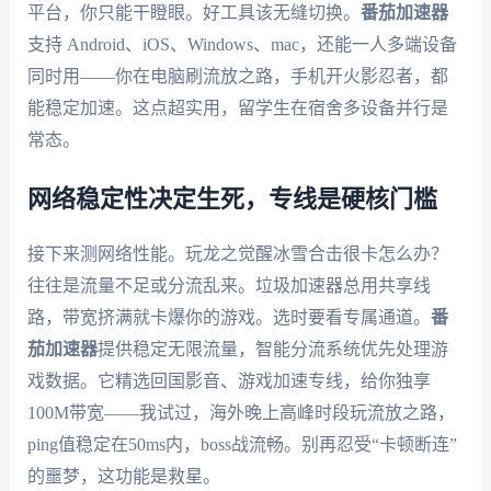
平台，你只能干瞪眼。好工具该无缝切换。
番茄加速器
支持 Android、iOS、Windows、mac，还能一人多端设备
同时用——你在电脑刷流放之路，手机开火影忍者，都
能稳定加速。这点超实用，留学生在宿舍多设备并行是
常态。
网络稳定性决定生死，专线是硬核门槛
接下来测网络性能。玩龙之觉醒冰雪合击很卡怎么办？
往往是流量不足或分流乱来。垃圾加速器总用共享线
路，带宽挤满就卡爆你的游戏。选时要看专属通道。
番
茄加速器
提供稳定无限流量，智能分流系统优先处理游
戏数据。它精选回国影音、游戏加速专线，给你独享
100M带宽——我试过，海外晚上高峰时段玩流放之路，
ping值稳定在50ms内，boss战流畅。别再忍受“卡顿断连”
的噩梦，这功能是救星。