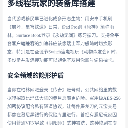
多线程玩家的装备库搭建
当代游戏移民早已进化成多形态生物：用安卓手机刷
《崩坏：星穹铁道》日常，iPad Pro跑《原神》须弥雨
林，Surface Book登录《永劫无间》练习振刀。支持
全平
台客户端兼容
的加速器应该像瑞士军刀般随时切换形
态，特别是在圣诞节Switch连电视玩《动物森友会》时，
多设备并发连接功能可以避免室友用你账号偷偷抽卡。
安全领域的隐形护盾
当你在柏林网吧登录《传奇》账号时，公共网络里的数
据嗅探器比玛法大陆的赤月恶魔更危险。军用级
AES-256
加密协议
配合私有隧道协议，让每件屠龙刀的元宝交易
都像在慕尼黑银行的保险库里进行。曾经有悉尼玩家因
使用普通VPN导致《阴阳师》式神被洗，这种惨剧在专