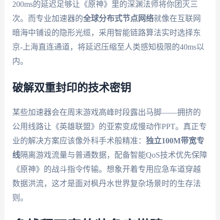
200ms的延迟足够让《原神》里的深渊法师将你团灭三
次。而专业加速器的
全球分布式节点网络
就像在互联网
暗海中铺设的隐形光缆，采用智能链路算法实时选择东
京-上海直连通道，将延迟压缩至人类感知极限的40ms以
内。
破解双重封印的技术密钥
某些加速器会在周末游戏高峰时段露出马脚——拥挤的
公用线路让《英雄联盟》的亚索变成慢动作PPT。真正专
业的解决方案应该像外科手术般精准：
独立100M带宽专
线
隔离游戏流量与普通数据，配备智能QoS技术优先保障
《原神》的战斗指令传输。想象开着专用应急车道穿越
数据洪流，这才是面对枫丹水世界复杂场景时的生存法
则。