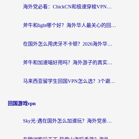
海外党必看：ChickCN和极速穿梭VPN好用吗？3招教你选对回国加速器无缝刷国内资源
斧牛和light哪个好？海外华人最关心的回国加速器选择难题，一篇讲透
在国外怎么用虎牙不卡顿？2026海外华人亲测有效的回国加速器选择指南
斧牛和加速喵好用吗？海外游子的真实选择困境
马来西亚留学生回国VPN怎么选？3个避坑点+1款实测好用的加速器推荐
回国游戏vpn
Sky光·遇在国外怎么加速玩？海外党亲测有效的国服游戏加速指南