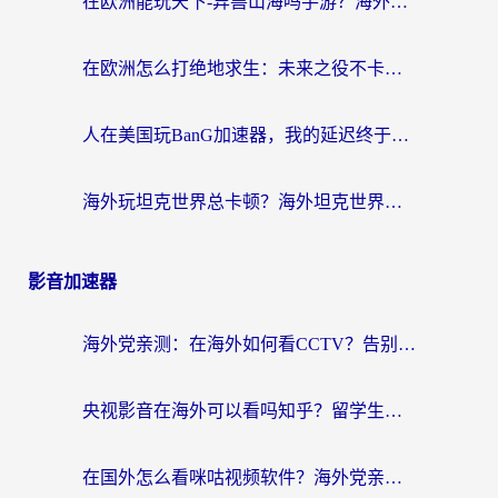
在欧洲能玩天下-异兽山海吗手游？海外玩家的加速器生存指南
在欧洲怎么打绝地求生：未来之役不卡？留学生亲测的加速器避坑指南
人在美国玩BanG加速器，我的延迟终于绿了
海外玩坦克世界总卡顿？海外坦克世界加速器有哪些？实测好用的选择在这里
影音加速器
海外党亲测：在海外如何看CCTV？告别“仅限大陆播放”的实用指南
央视影音在海外可以看吗知乎？留学生亲测：3步解决地域限制+追剧自由
在国外怎么看咪咕视频软件？海外党亲测有效的回国加速方案