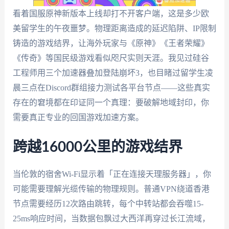
看着国服原神新版本上线却打不开客户端，这是多少欧
美留学生的午夜噩梦。物理距离造成的延迟陷阱、IP限制
铸造的游戏结界，让海外玩家与《原神》《王者荣耀》
《传奇》等国民级游戏看似咫尺实则天涯。我见过硅谷
工程师用三个加速器叠加登陆崩坏3，也目睹过留学生凌
晨三点在Discord群组接力测试各平台节点——这些真实
存在的窘境都在印证同一个真理：要破解地域封印，你
需要真正专业的回国游戏加速方案。
跨越16000公里的游戏结界
当伦敦的宿舍Wi-Fi显示着「正在连接天理服务器」，你
可能需要理解光缆传输的物理规则。普通VPN绕道香港
节点需要经历12次路由跳转，每个中转站都会吞噬15-
25ms响应时间，当数据包飘过大西洋再穿过长江流域，