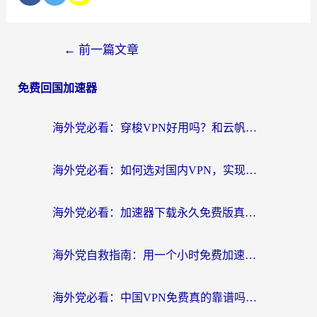
←
前一篇文章
免费回国加速器
海外党必看：穿梭VPN好用吗？和云帆VPN对比哪个回国效果更好？附真实测评+避坑指南
海外党必看：如何选对国内VPN，实现无缝访问国内资源？
海外党必看：加速器下载永久免费版真的存在吗？教你无缝访问国内资源的正确姿势
海外党自救指南：用一个小时免费加速器，轻松打破国内资源访问壁垒？
海外党必看：中国VPN免费真的靠谱吗？手把手教你选对回国加速器