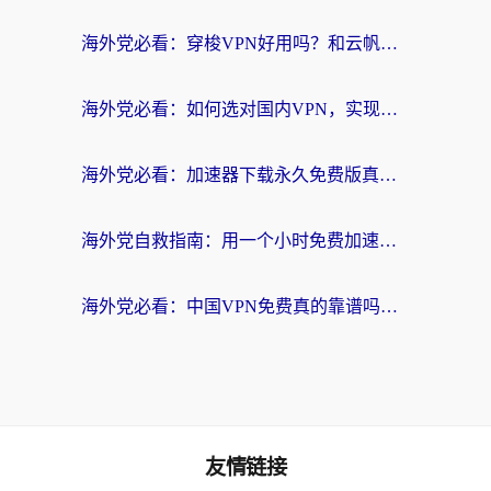
海外党必看：穿梭VPN好用吗？和云帆VPN对比哪个回国效果更好？附真实测评+避坑指南
海外党必看：如何选对国内VPN，实现无缝访问国内资源？
海外党必看：加速器下载永久免费版真的存在吗？教你无缝访问国内资源的正确姿势
海外党自救指南：用一个小时免费加速器，轻松打破国内资源访问壁垒？
海外党必看：中国VPN免费真的靠谱吗？手把手教你选对回国加速器
友情链接