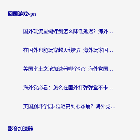
回国游戏vpn
国外玩流星蝴蝶剑怎么降低延迟？海外党必看的加速秘籍（含欧洲鸣潮&彩虹岛优化攻略）
在国外也能玩穿越火线吗？海外玩家国服游戏畅玩终极指南
美国率土之滨加速器哪个好？海外党国服游戏畅玩终极指南（附多游戏解决方案）
海外党必看：怎么在国外打弹弹堂不卡？番茄加速器亲测指南
英国崩坏学园2延迟高到心态崩？海外党国服游戏加速终极指南
影音加速器