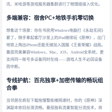
讯、米哈游等游戏服务器集群进行了物理级接入优化。
多端兼容：宿舍PC+地铁手机零切换
想象这个场景：你在书房用Windows电脑打《永劫无间》
累了，随手拿起客厅沙发上的iPad继续玩《原神》，出门
地铁上掏出iPhone还能无缝加入国服《王者荣耀》战局。
番茄完美兼容Windows、Mac、iOS、Android全系统，更
支持同一账号多设备同时在线——游戏人生不必因设备
而中断。
专线护航：百兆独享+加密传输的畅玩组
合拳
当邻居在疯狂下载拖慢整栋楼网速时，你的《原神》深
渊副本依旧丝滑流畅。番茄独有流量智能分流技术，将