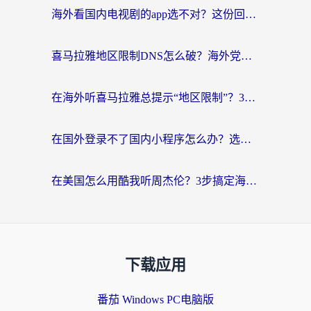
海外看国内电视剧的app选不对？这份回国加速器避坑指南帮你流畅追剧
喜马拉雅地区限制DNS怎么破？海外党听国内音乐听书的终极解决方案
在海外听喜马拉雅总提示“地区限制”？3步轻松解除+听国内音乐全攻略
在国外登录不了国内小程序怎么办？选对回国加速器，轻松解锁国内资源
在美国怎么用酷我听周杰伦？3步搞定海外听歌难题
下载应用
番茄 Windows PC电脑版