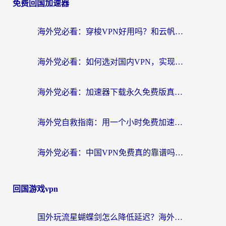
免费回国加速器
海外党必看：穿梭VPN好用吗？和云帆VPN对比哪个回国效果更好？附真实测评+避坑指南
海外党必看：如何选对国内VPN，实现无缝访问国内资源？
海外党必看：加速器下载永久免费版真的存在吗？教你无缝访问国内资源的正确姿势
海外党自救指南：用一个小时免费加速器，轻松打破国内资源访问壁垒？
海外党必看：中国VPN免费真的靠谱吗？手把手教你选对回国加速器
回国游戏vpn
国外玩流星蝴蝶剑怎么降低延迟？海外党必看的加速秘籍（含欧洲鸣潮&彩虹岛优化攻略）