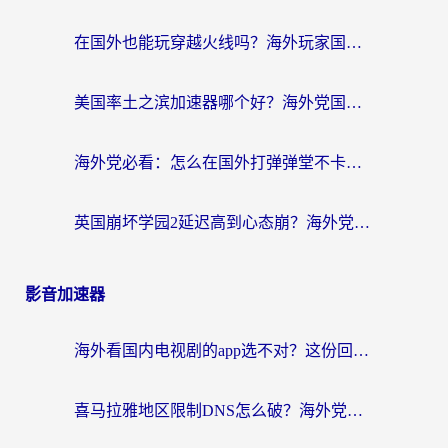
在国外也能玩穿越火线吗？海外玩家国服游戏畅玩终极指南
美国率土之滨加速器哪个好？海外党国服游戏畅玩终极指南（附多游戏解决方案）
海外党必看：怎么在国外打弹弹堂不卡？番茄加速器亲测指南
英国崩坏学园2延迟高到心态崩？海外党国服游戏加速终极指南
影音加速器
海外看国内电视剧的app选不对？这份回国加速器避坑指南帮你流畅追剧
喜马拉雅地区限制DNS怎么破？海外党听国内音乐听书的终极解决方案