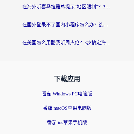
在海外听喜马拉雅总提示“地区限制”？3步轻松解除+听国内音乐全攻略
在国外登录不了国内小程序怎么办？选对回国加速器，轻松解锁国内资源
在美国怎么用酷我听周杰伦？3步搞定海外听歌难题
下载应用
番茄 Windows PC电脑版
番茄 macOS苹果电脑版
番茄 ios苹果手机版