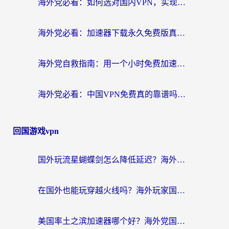
海外党必看：如何选对国内VPN，实现无缝访问国内资源？
海外党必看：加速器下载永久免费版真的存在吗？教你无缝访问国内资源的正确姿势
海外党自救指南：用一个小时免费加速器，轻松打破国内资源访问壁垒？
海外党必看：中国VPN免费真的靠谱吗？手把手教你选对回国加速器
回国游戏vpn
国外玩流星蝴蝶剑怎么降低延迟？海外党必看的加速秘籍（含欧洲鸣潮&彩虹岛优化攻略）
在国外也能玩穿越火线吗？海外玩家国服游戏畅玩终极指南
美国率土之滨加速器哪个好？海外党国服游戏畅玩终极指南（附多游戏解决方案）