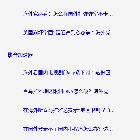
海外党必看：怎么在国外打弹弹堂不卡？番茄加速器亲测指南
英国崩坏学园2延迟高到心态崩？海外党国服游戏加速终极指南
影音加速器
海外看国内电视剧的app选不对？这份回国加速器避坑指南帮你流畅追剧
喜马拉雅地区限制DNS怎么破？海外党听国内音乐听书的终极解决方案
在海外听喜马拉雅总提示“地区限制”？3步轻松解除+听国内音乐全攻略
在国外登录不了国内小程序怎么办？选对回国加速器，轻松解锁国内资源