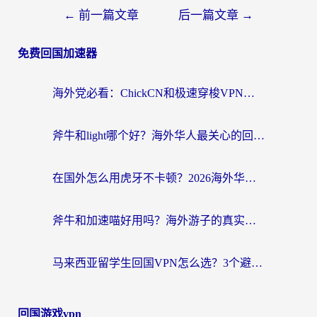
←
前一篇文章
后一篇文章
→
免费回国加速器
海外党必看：ChickCN和极速穿梭VPN好用吗？3招教你选对回国加速器无缝刷国内资源
斧牛和light哪个好？海外华人最关心的回国加速器选择难题，一篇讲透
在国外怎么用虎牙不卡顿？2026海外华人亲测有效的回国加速器选择指南
斧牛和加速喵好用吗？海外游子的真实选择困境
马来西亚留学生回国VPN怎么选？3个避坑点+1款实测好用的加速器推荐
回国游戏vpn