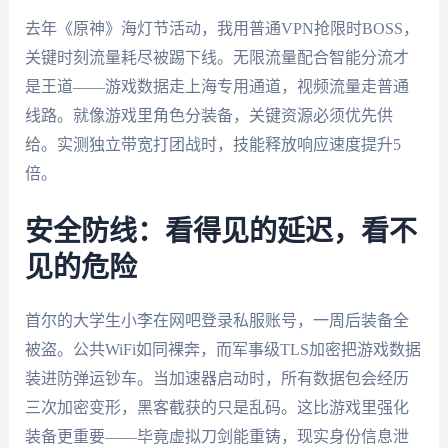
去年《原神》海灯节活动，我用普通VPN抢限时BOSS，
关键时刻流量耗尽被踢下线。无限流量配合智能分流才
是王道——游戏数据走上海专用通道，视频流量走普通
线路。就像游戏里角色分装备，关键资源必须优先供
给。实测独立带宽打团战时，技能释放响应速度提升5
倍。
安全防线：看得见的延迟，看不
见的危险
首尔的大学生小李在网吧登录私服账号，一周后装备全
被盗。公共WiFi如同裸奔，而军事级TLS加密把游戏数据
装进防弹运钞车。当加速器启动时，所有数据包会经历
三次加密变形，黑客截获的只是乱码。这比游戏里强化
装备更重要——毕竟虚拟刀剑能重铸，现实身份信息泄