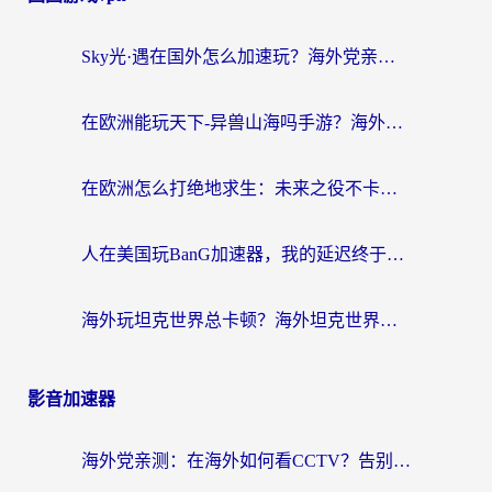
Sky光·遇在国外怎么加速玩？海外党亲测有效的国服游戏加速指南
在欧洲能玩天下-异兽山海吗手游？海外玩家的加速器生存指南
在欧洲怎么打绝地求生：未来之役不卡？留学生亲测的加速器避坑指南
人在美国玩BanG加速器，我的延迟终于绿了
海外玩坦克世界总卡顿？海外坦克世界加速器有哪些？实测好用的选择在这里
影音加速器
海外党亲测：在海外如何看CCTV？告别“仅限大陆播放”的实用指南