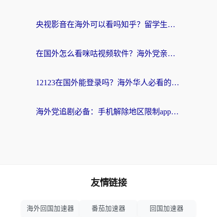
央视影音在海外可以看吗知乎？留学生亲测：3步解决地域限制+追剧自由
在国外怎么看咪咕视频软件？海外党亲测有效的回国加速方案
12123在国外能登录吗？海外华人必看的回国加速实用指南
海外党追剧必备：手机解除地区限制app怎么选？解决央视视频&国内剧地区限制全指南
友情链接
海外回国加速器
番茄加速器
回国加速器