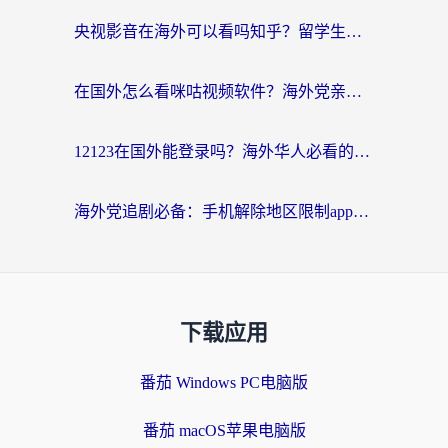
央视影音在海外可以看吗知乎？留学生亲测：3步解决地域限制+追剧自由
在国外怎么看咪咕视频软件？海外党亲测有效的回国加速方案
12123在国外能登录吗？海外华人必看的回国加速实用指南
海外党追剧必备：手机解除地区限制app怎么选？解决央视视频&国内剧地区限制全指南
下载应用
番茄 Windows PC电脑版
番茄 macOS苹果电脑版