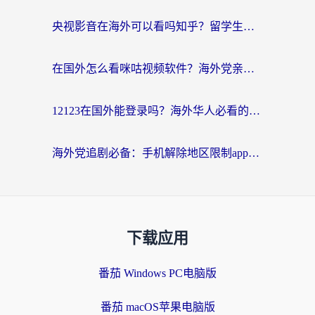
央视影音在海外可以看吗知乎？留学生亲测：3步解决地域限制+追剧自由
在国外怎么看咪咕视频软件？海外党亲测有效的回国加速方案
12123在国外能登录吗？海外华人必看的回国加速实用指南
海外党追剧必备：手机解除地区限制app怎么选？解决央视视频&国内剧地区限制全指南
下载应用
番茄 Windows PC电脑版
番茄 macOS苹果电脑版