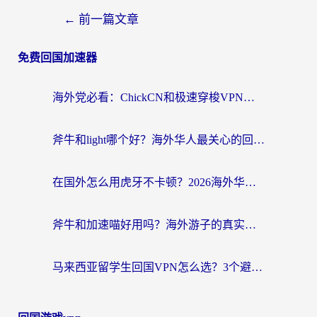
←
前一篇文章
免费回国加速器
海外党必看：ChickCN和极速穿梭VPN好用吗？3招教你选对回国加速器无缝刷国内资源
斧牛和light哪个好？海外华人最关心的回国加速器选择难题，一篇讲透
在国外怎么用虎牙不卡顿？2026海外华人亲测有效的回国加速器选择指南
斧牛和加速喵好用吗？海外游子的真实选择困境
马来西亚留学生回国VPN怎么选？3个避坑点+1款实测好用的加速器推荐