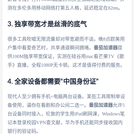
测在多伦多用移动网络打第五人格，延迟稳定在82ms。
3. 独享带宽才是丝滑的底气
很多工具吹嘘无限流量却对带宽避而不谈。晚8点欧美用
户集中看爱奇艺时，共享通道瞬间拥堵。
番茄加速器
提
供100M独享带宽保证，实测在硅谷用mac看芒果TV《歌
手》直播，全程1080P无卡顿。这才是值得付费的服务。
4. 全家设备都需要“中国身份证”
现代人至少拥有手机+电脑两台设备。某些工具限制单设
备使用，逼你在看剧和办公间二选一。
番茄加速器
允许5
台设备同时接入，伦敦的学生用iPad刷网课，Windows笔
记本登录校园VPN查文献，华为手机还能同步接收国内
银行的验证码。