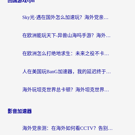
回国游戏vpn
Sky光·遇在国外怎么加速玩？海外党亲测有效的国服游戏加速指南
在欧洲能玩天下-异兽山海吗手游？海外玩家的加速器生存指南
在欧洲怎么打绝地求生：未来之役不卡？留学生亲测的加速器避坑指南
人在美国玩BanG加速器，我的延迟终于绿了
海外玩坦克世界总卡顿？海外坦克世界加速器有哪些？实测好用的选择在这里
影音加速器
海外党亲测：在海外如何看CCTV？告别“仅限大陆播放”的实用指南