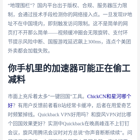
“地理围栏”？国内平台出于版权、合规、服务器压力限
制，会通过技术手段检测你的网络接入点。一旦发现IP地
址不在中国境内，即刻触发访问限制。这不是简单的网
页打不开那么简单——视频缓冲圈会无限旋转、支付环
节提示风险中断、国服游戏延迟飙上300ms，连点个美团
外卖都会加载失败。
你手机里的加速器可能正在偷工
减料
市面上充斥着太多“一键回国”工具。
ChickCN和星河哪个
好
？有用户反馈前者看B站经常卡缓冲，后者在用爱奇艺
时频繁掉线。Quickback VPN好用吗？和旋风VPN对比哪
个回国效果更好？实测中Quickback在晚高峰连不上钉钉
会议，旋风用腾讯会议时对方总说“你声音断断续续”。问