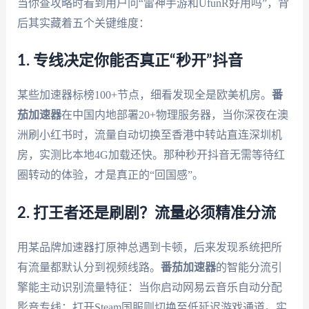
当你查攻略时看到用户问“雷神手游和UfunR好用吗”，背
后其实藏着五个关键维度：
1. 专线决定你能否真正“秒开”抖音
某些加速器标榜100+节点，细看发现全是欧美机房。
番
茄加速器
在中国内地部署20+物理服务器，当你深夜在澳
洲刷小红书时，流量自动切换至香港中转站直连深圳机
房，实测比本地4G加载还快。那种秒开抖音无需等待红
圈转动的体验，才是真正的“回国感”。
2. 打王者还是刷剧？流量必须精准分流
用某品牌加速器打原神总遇到卡顿，后来发现系统把所
有流量都默认分到视频线路。
番茄加速器
的智能分流引
擎能主动识别流量特征：当你启动网易云音乐自动分配
影音专线；打开Steam国服则切换至低延迟游戏通道。实