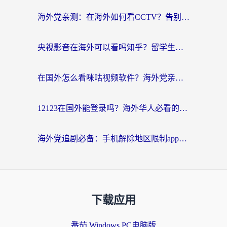
海外党亲测：在海外如何看CCTV？告别“仅限大陆播放”的实用指南
央视影音在海外可以看吗知乎？留学生亲测：3步解决地域限制+追剧自由
在国外怎么看咪咕视频软件？海外党亲测有效的回国加速方案
12123在国外能登录吗？海外华人必看的回国加速实用指南
海外党追剧必备：手机解除地区限制app怎么选？解决央视视频&国内剧地区限制全指南
下载应用
番茄 Windows PC电脑版