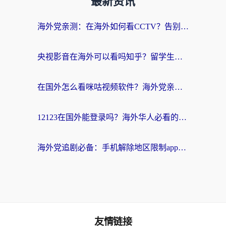
最新资讯
海外党亲测：在海外如何看CCTV？告别“仅限大陆播放”的实用指南
央视影音在海外可以看吗知乎？留学生亲测：3步解决地域限制+追剧自由
在国外怎么看咪咕视频软件？海外党亲测有效的回国加速方案
12123在国外能登录吗？海外华人必看的回国加速实用指南
海外党追剧必备：手机解除地区限制app怎么选？解决央视视频&国内剧地区限制全指南
友情链接