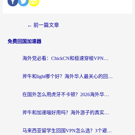
←
前一篇文章
免费回国加速器
海外党必看：ChickCN和极速穿梭VPN好用吗？3招教你选对回国加速器无缝刷国内资源
斧牛和light哪个好？海外华人最关心的回国加速器选择难题，一篇讲透
在国外怎么用虎牙不卡顿？2026海外华人亲测有效的回国加速器选择指南
斧牛和加速喵好用吗？海外游子的真实选择困境
马来西亚留学生回国VPN怎么选？3个避坑点+1款实测好用的加速器推荐