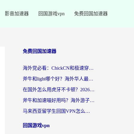
影音加速器
回国游戏vpn
免费回国加速器
免费回国加速器
海外党必看：ChickCN和极速穿梭VPN好用吗？3招教你选对回国加速器无缝刷国内资源
斧牛和light哪个好？海外华人最关心的回国加速器选择难题，一篇讲透
在国外怎么用虎牙不卡顿？2026海外华人亲测有效的回国加速器选择指南
斧牛和加速喵好用吗？海外游子的真实选择困境
马来西亚留学生回国VPN怎么选？3个避坑点+1款实测好用的加速器推荐
回国游戏vpn