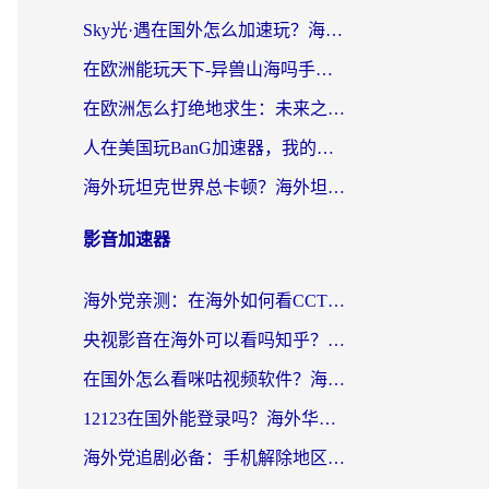
Sky光·遇在国外怎么加速玩？海外党亲测有效的国服游戏加速指南
在欧洲能玩天下-异兽山海吗手游？海外玩家的加速器生存指南
在欧洲怎么打绝地求生：未来之役不卡？留学生亲测的加速器避坑指南
人在美国玩BanG加速器，我的延迟终于绿了
海外玩坦克世界总卡顿？海外坦克世界加速器有哪些？实测好用的选择在这里
影音加速器
海外党亲测：在海外如何看CCTV？告别“仅限大陆播放”的实用指南
央视影音在海外可以看吗知乎？留学生亲测：3步解决地域限制+追剧自由
在国外怎么看咪咕视频软件？海外党亲测有效的回国加速方案
12123在国外能登录吗？海外华人必看的回国加速实用指南
海外党追剧必备：手机解除地区限制app怎么选？解决央视视频&国内剧地区限制全指南