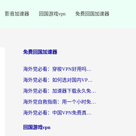
影音加速器
回国游戏vpn
免费回国加速器
免费回国加速器
海外党必看：穿梭VPN好用吗？和云帆VPN对比哪个回国效果更好？附真实测评+避坑指南
海外党必看：如何选对国内VPN，实现无缝访问国内资源？
海外党必看：加速器下载永久免费版真的存在吗？教你无缝访问国内资源的正确姿势
海外党自救指南：用一个小时免费加速器，轻松打破国内资源访问壁垒？
海外党必看：中国VPN免费真的靠谱吗？手把手教你选对回国加速器
回国游戏vpn