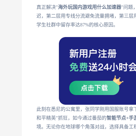
真正解决"
海外玩国内游戏用什么加速器
"问题
迟，第二层用专线分流避免流量拥堵，第三层
学生社群中留存率达87%的核心原因。
此刻在悉尼的公寓里，张同学刚用国服账号拿
和平精英"抓狂，如今通过番茄的
智能节点+手
境。无论你在地球哪个角落对战，选择具备工