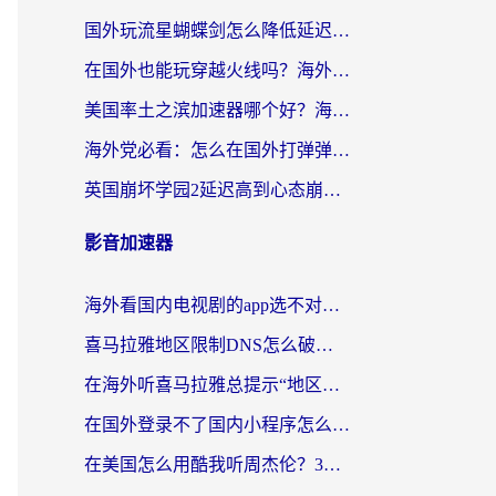
国外玩流星蝴蝶剑怎么降低延迟？海外党必看的加速秘籍（含欧洲鸣潮&彩虹岛优化攻略）
在国外也能玩穿越火线吗？海外玩家国服游戏畅玩终极指南
美国率土之滨加速器哪个好？海外党国服游戏畅玩终极指南（附多游戏解决方案）
海外党必看：怎么在国外打弹弹堂不卡？番茄加速器亲测指南
英国崩坏学园2延迟高到心态崩？海外党国服游戏加速终极指南
影音加速器
海外看国内电视剧的app选不对？这份回国加速器避坑指南帮你流畅追剧
喜马拉雅地区限制DNS怎么破？海外党听国内音乐听书的终极解决方案
在海外听喜马拉雅总提示“地区限制”？3步轻松解除+听国内音乐全攻略
在国外登录不了国内小程序怎么办？选对回国加速器，轻松解锁国内资源
在美国怎么用酷我听周杰伦？3步搞定海外听歌难题