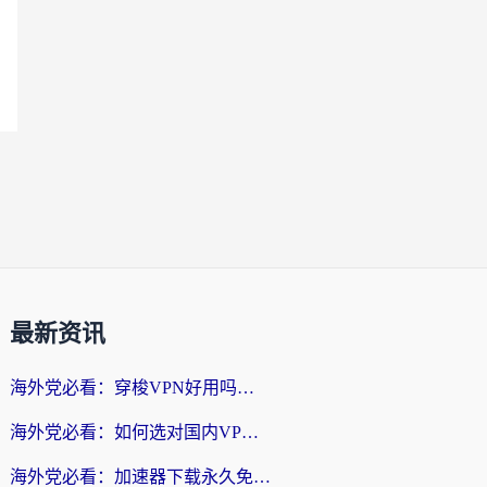
最新资讯
海外党必看：穿梭VPN好用吗？和云帆VPN对比哪个回国效果更好？附真实测评+避坑指南
海外党必看：如何选对国内VPN，实现无缝访问国内资源？
海外党必看：加速器下载永久免费版真的存在吗？教你无缝访问国内资源的正确姿势