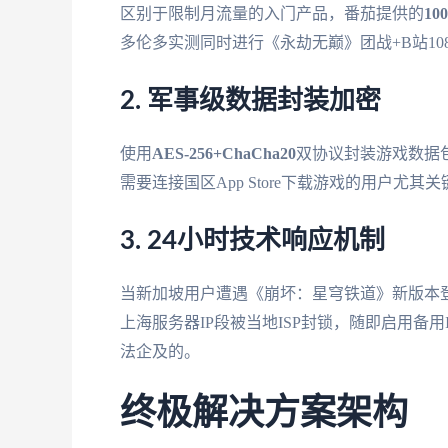
区别于限制月流量的入门产品，番茄提供的
10
多伦多实测同时进行《永劫无巅》团战+B站108
2. 军事级数据封装加密
使用
AES-256+ChaCha20
双协议封装游戏数据包
需要连接国区App Store下载游戏的用户尤其关
3. 24小时技术响应机制
当新加坡用户遭遇《崩坏：星穹铁道》新版本
上海服务器IP段被当地ISP封锁，随即启用备
法企及的。
终极解决方案架构