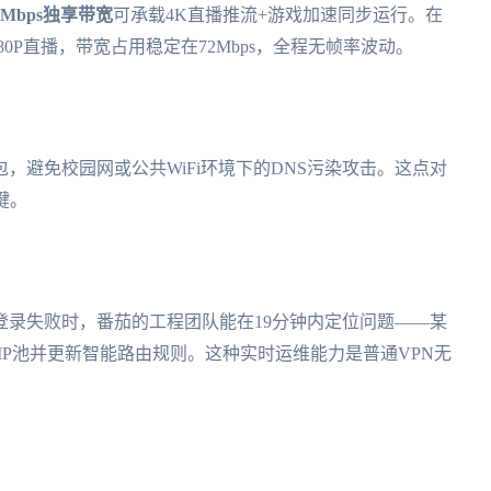
0Mbps独享带宽
可承载4K直播推流+游戏加速同步运行。在
0P直播，带宽占用稳定在72Mbps，全程无帧率波动。
，避免校园网或公共WiFi环境下的DNS污染攻击。这点对
键。
登录失败时，番茄的工程团队能在19分钟内定位问题——某
用IP池并更新智能路由规则。这种实时运维能力是普通VPN无