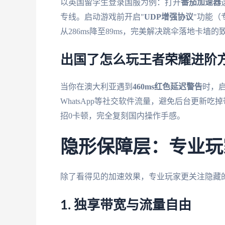
以英国留学生登录国服为例：打开
番茄加速器
专线。启动游戏前开启"
UDP增强协议
"功能（
从286ms降至89ms，完美解决跳伞落地卡墙的
出国了怎么玩王者荣耀进阶
当你在澳大利亚遇到
460ms红色延迟警告
时，
WhatsApp等社交软件流量，避免后台更新
招0卡顿，完全复刻国内操作手感。
隐形保障层：专业玩
除了看得见的加速效果，专业玩家更关注隐藏
1. 独享带宽与流量自由