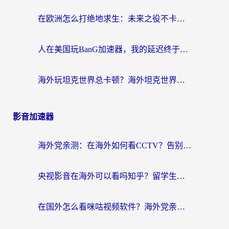
在欧洲怎么打绝地求生：未来之役不卡？留学生亲测的加速器避坑指南
人在美国玩BanG加速器，我的延迟终于绿了
海外玩坦克世界总卡顿？海外坦克世界加速器有哪些？实测好用的选择在这里
影音加速器
海外党亲测：在海外如何看CCTV？告别“仅限大陆播放”的实用指南
央视影音在海外可以看吗知乎？留学生亲测：3步解决地域限制+追剧自由
在国外怎么看咪咕视频软件？海外党亲测有效的回国加速方案