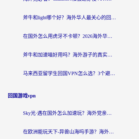
斧牛和light哪个好？海外华人最关心的回国加速器选择难题，一篇讲透
在国外怎么用虎牙不卡顿？2026海外华人亲测有效的回国加速器选择指南
斧牛和加速喵好用吗？海外游子的真实选择困境
马来西亚留学生回国VPN怎么选？3个避坑点+1款实测好用的加速器推荐
回国游戏vpn
Sky光·遇在国外怎么加速玩？海外党亲测有效的国服游戏加速指南
在欧洲能玩天下-异兽山海吗手游？海外玩家的加速器生存指南