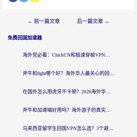
←
前一篇文章
后一篇文章
→
免费回国加速器
海外党必看：ChickCN和极速穿梭VPN好用吗？3招教你选对回国加速器无缝刷国内资源
斧牛和light哪个好？海外华人最关心的回国加速器选择难题，一篇讲透
在国外怎么用虎牙不卡顿？2026海外华人亲测有效的回国加速器选择指南
斧牛和加速喵好用吗？海外游子的真实选择困境
马来西亚留学生回国VPN怎么选？3个避坑点+1款实测好用的加速器推荐