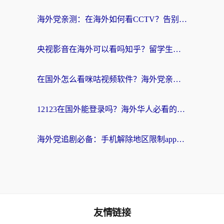
海外党亲测：在海外如何看CCTV？告别“仅限大陆播放”的实用指南
央视影音在海外可以看吗知乎？留学生亲测：3步解决地域限制+追剧自由
在国外怎么看咪咕视频软件？海外党亲测有效的回国加速方案
12123在国外能登录吗？海外华人必看的回国加速实用指南
海外党追剧必备：手机解除地区限制app怎么选？解决央视视频&国内剧地区限制全指南
友情链接