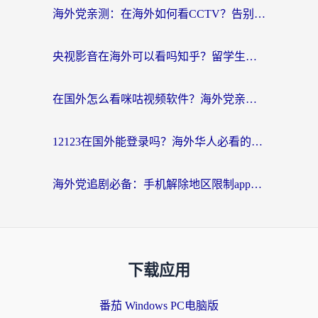
海外党亲测：在海外如何看CCTV？告别“仅限大陆播放”的实用指南
央视影音在海外可以看吗知乎？留学生亲测：3步解决地域限制+追剧自由
在国外怎么看咪咕视频软件？海外党亲测有效的回国加速方案
12123在国外能登录吗？海外华人必看的回国加速实用指南
海外党追剧必备：手机解除地区限制app怎么选？解决央视视频&国内剧地区限制全指南
下载应用
番茄 Windows PC电脑版