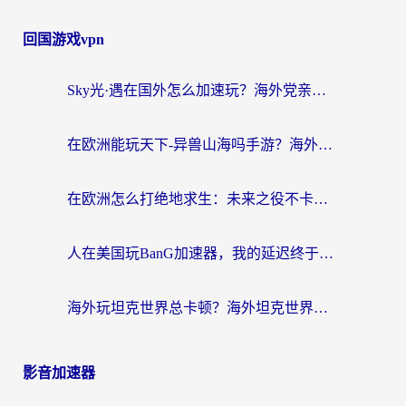
回国游戏vpn
Sky光·遇在国外怎么加速玩？海外党亲测有效的国服游戏加速指南
在欧洲能玩天下-异兽山海吗手游？海外玩家的加速器生存指南
在欧洲怎么打绝地求生：未来之役不卡？留学生亲测的加速器避坑指南
人在美国玩BanG加速器，我的延迟终于绿了
海外玩坦克世界总卡顿？海外坦克世界加速器有哪些？实测好用的选择在这里
影音加速器