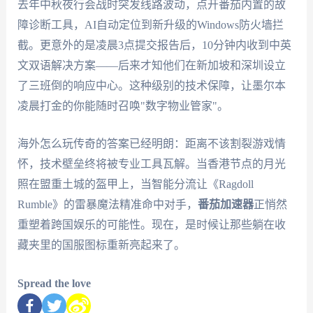
去年中秋夜行会战时突发线路波动，点开番茄内置的故
障诊断工具，AI自动定位到新升级的Windows防火墙拦
截。更意外的是凌晨3点提交报告后，10分钟内收到中英
文双语解决方案——后来才知他们在新加坡和深圳设立
了三班倒的响应中心。这种级别的技术保障，让墨尔本
凌晨打金的你能随时召唤"数字物业管家"。
海外怎么玩传奇的答案已经明朗：距离不该割裂游戏情
怀，技术壁垒终将被专业工具瓦解。当香港节点的月光
照在盟重土城的盔甲上，当智能分流让《Ragdoll
Rumble》的雷暴魔法精准命中对手，
番茄加速器
正悄然
重塑着跨国娱乐的可能性。现在，是时候让那些躺在收
藏夹里的国服图标重新亮起来了。
Spread the love