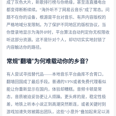
成了灰色大片，新歌排行榜与你绝缘，甚至连直播电台
都变得断断续续。“海外听不了网易云音乐”成了常态。问
题不在你的设备，根源是平台对音乐、有声内容版权的
严格地域分发限制。为了保护不同地区的版权协议，当
你登录地显示为海外IP时，平台算法自动判定你无权限收
听这部分资源。这不是针对个人，却切切实实地封锁了
内容触达你的路径。
常规“翻墙”为何难载动你的乡音？
有人尝试寻找替代品——本地音乐平台曲库不合胃口，
翻墙回国成了最后手段。普通的VPN或者免费代理看似
能让你重新显示在国内，体验却糟糕。音频卡顿是常
态，音质被迫妥协更让人烦躁。更头疼的是，稳定性极
差，地铁上听本小说正到高潮突然断连，或者关键时刻
游戏加速失效被踢出团队，这些“小意外”叠加起来足以消