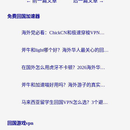
←
前一篇文章
后一篇文章
→
免费回国加速器
海外党必看：ChickCN和极速穿梭VPN好用吗？3招教你选对回国加速器无缝刷国内资源
斧牛和light哪个好？海外华人最关心的回国加速器选择难题，一篇讲透
在国外怎么用虎牙不卡顿？2026海外华人亲测有效的回国加速器选择指南
斧牛和加速喵好用吗？海外游子的真实选择困境
马来西亚留学生回国VPN怎么选？3个避坑点+1款实测好用的加速器推荐
回国游戏vpn