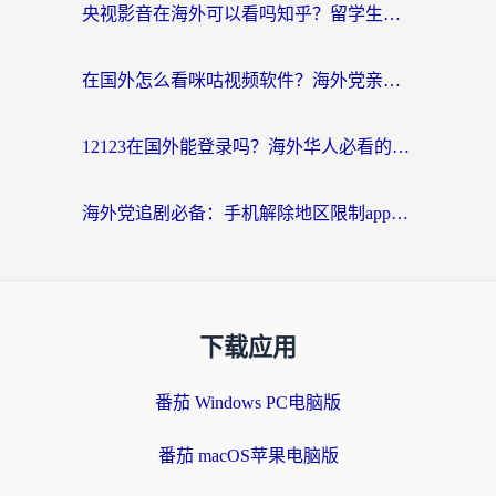
央视影音在海外可以看吗知乎？留学生亲测：3步解决地域限制+追剧自由
在国外怎么看咪咕视频软件？海外党亲测有效的回国加速方案
12123在国外能登录吗？海外华人必看的回国加速实用指南
海外党追剧必备：手机解除地区限制app怎么选？解决央视视频&国内剧地区限制全指南
下载应用
番茄 Windows PC电脑版
番茄 macOS苹果电脑版