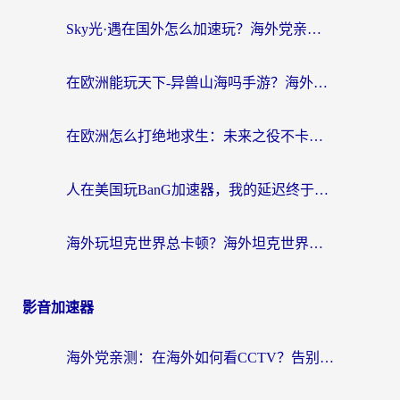
Sky光·遇在国外怎么加速玩？海外党亲测有效的国服游戏加速指南
在欧洲能玩天下-异兽山海吗手游？海外玩家的加速器生存指南
在欧洲怎么打绝地求生：未来之役不卡？留学生亲测的加速器避坑指南
人在美国玩BanG加速器，我的延迟终于绿了
海外玩坦克世界总卡顿？海外坦克世界加速器有哪些？实测好用的选择在这里
影音加速器
海外党亲测：在海外如何看CCTV？告别“仅限大陆播放”的实用指南