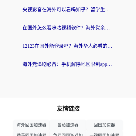
央视影音在海外可以看吗知乎？留学生亲测：3步解决地域限制+追剧自由
在国外怎么看咪咕视频软件？海外党亲测有效的回国加速方案
12123在国外能登录吗？海外华人必看的回国加速实用指南
海外党追剧必备：手机解除地区限制app怎么选？解决央视视频&国内剧地区限制全指南
友情链接
海外回国加速器
番茄加速器
回国加速器
番茄回国加速器
免费回国游戏加
一键回国加速器