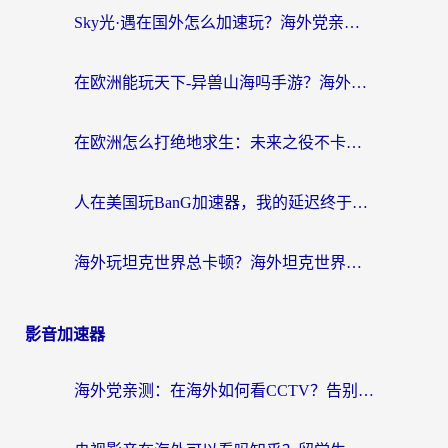
Sky光·遇在国外怎么加速玩？海外党亲测有效的国服游戏加速指南
在欧洲能玩天下-异兽山海吗手游？海外玩家的加速器生存指南
在欧洲怎么打绝地求生：未来之役不卡？留学生亲测的加速器避坑指南
人在美国玩BanG加速器，我的延迟终于绿了
海外玩坦克世界总卡顿？海外坦克世界加速器有哪些？实测好用的选择在这里
影音加速器
海外党亲测：在海外如何看CCTV？告别“仅限大陆播放”的实用指南