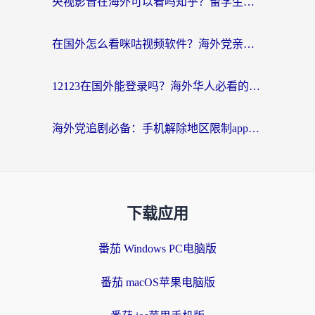
央视影音在海外可以看吗知乎？留学生亲测：3步解决地域限制+追剧自由
在国外怎么看咪咕视频软件？海外党亲测有效的回国加速方案
12123在国外能登录吗？海外华人必看的回国加速实用指南
海外党追剧必备：手机解除地区限制app怎么选？解决央视视频&国内剧地区限制全指南
下载应用
番茄 Windows PC电脑版
番茄 macOS苹果电脑版