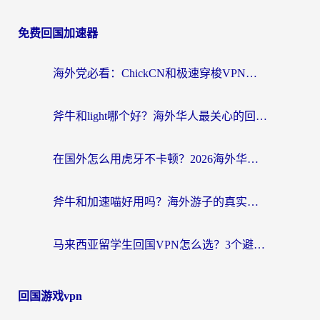
免费回国加速器
海外党必看：ChickCN和极速穿梭VPN好用吗？3招教你选对回国加速器无缝刷国内资源
斧牛和light哪个好？海外华人最关心的回国加速器选择难题，一篇讲透
在国外怎么用虎牙不卡顿？2026海外华人亲测有效的回国加速器选择指南
斧牛和加速喵好用吗？海外游子的真实选择困境
马来西亚留学生回国VPN怎么选？3个避坑点+1款实测好用的加速器推荐
回国游戏vpn