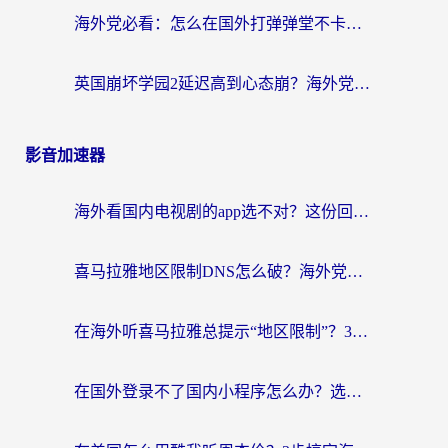
海外党必看：怎么在国外打弹弹堂不卡？番茄加速器亲测指南
英国崩坏学园2延迟高到心态崩？海外党国服游戏加速终极指南
影音加速器
海外看国内电视剧的app选不对？这份回国加速器避坑指南帮你流畅追剧
喜马拉雅地区限制DNS怎么破？海外党听国内音乐听书的终极解决方案
在海外听喜马拉雅总提示“地区限制”？3步轻松解除+听国内音乐全攻略
在国外登录不了国内小程序怎么办？选对回国加速器，轻松解锁国内资源