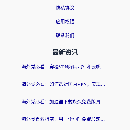
隐私协议
应用权限
联系我们
最新资讯
海外党必看：穿梭VPN好用吗？和云帆VPN对比哪个回国效果更好？附真实测评+避坑指南
海外党必看：如何选对国内VPN，实现无缝访问国内资源？
海外党必看：加速器下载永久免费版真的存在吗？教你无缝访问国内资源的正确姿势
海外党自救指南：用一个小时免费加速器，轻松打破国内资源访问壁垒？