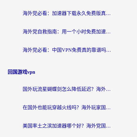
海外党必看：加速器下载永久免费版真的存在吗？教你无缝访问国内资源的正确姿势
海外党自救指南：用一个小时免费加速器，轻松打破国内资源访问壁垒？
海外党必看：中国VPN免费真的靠谱吗？手把手教你选对回国加速器
回国游戏vpn
国外玩流星蝴蝶剑怎么降低延迟？海外党必看的加速秘籍（含欧洲鸣潮&彩虹岛优化攻略）
在国外也能玩穿越火线吗？海外玩家国服游戏畅玩终极指南
美国率土之滨加速器哪个好？海外党国服游戏畅玩终极指南（附多游戏解决方案）