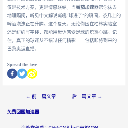
仅是技术方案，更是情感联结。当
番茄加速器
帮你抹去
地理隔阂，听见中文解说嘶吼"球进了"的瞬间，茶几上的
啤酒泡沫正在升腾。这个夏天，无论你困在柏林实验室
还是纽约写字楼，都能用母语感受足球的炽热心跳。记
住，真正的球迷从不错过任何精彩——包括即将到来的
巴黎奥运直播。
Spread the love
←
前一篇文章
后一篇文章
→
免费回国加速器
海外党必看：ChickCN和极速穿梭VPN好用吗？3招教你选对回国加速器无缝刷国内资源