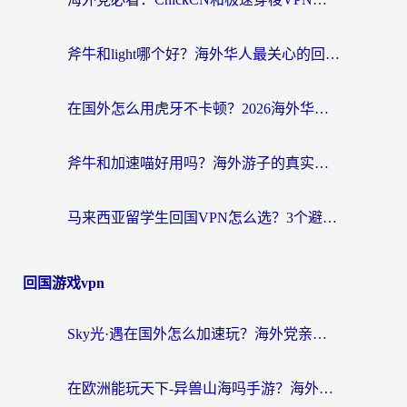
斧牛和light哪个好？海外华人最关心的回国加速器选择难题，一篇讲透
在国外怎么用虎牙不卡顿？2026海外华人亲测有效的回国加速器选择指南
斧牛和加速喵好用吗？海外游子的真实选择困境
马来西亚留学生回国VPN怎么选？3个避坑点+1款实测好用的加速器推荐
回国游戏vpn
Sky光·遇在国外怎么加速玩？海外党亲测有效的国服游戏加速指南
在欧洲能玩天下-异兽山海吗手游？海外玩家的加速器生存指南