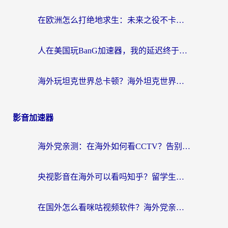
在欧洲怎么打绝地求生：未来之役不卡？留学生亲测的加速器避坑指南
人在美国玩BanG加速器，我的延迟终于绿了
海外玩坦克世界总卡顿？海外坦克世界加速器有哪些？实测好用的选择在这里
影音加速器
海外党亲测：在海外如何看CCTV？告别“仅限大陆播放”的实用指南
央视影音在海外可以看吗知乎？留学生亲测：3步解决地域限制+追剧自由
在国外怎么看咪咕视频软件？海外党亲测有效的回国加速方案