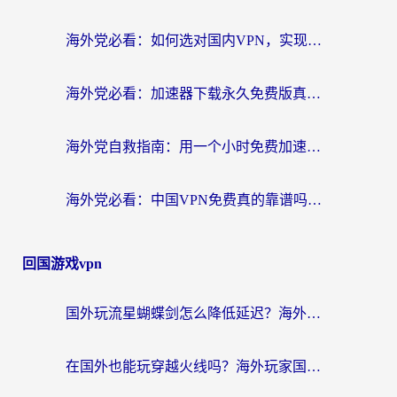
海外党必看：如何选对国内VPN，实现无缝访问国内资源？
海外党必看：加速器下载永久免费版真的存在吗？教你无缝访问国内资源的正确姿势
海外党自救指南：用一个小时免费加速器，轻松打破国内资源访问壁垒？
海外党必看：中国VPN免费真的靠谱吗？手把手教你选对回国加速器
回国游戏vpn
国外玩流星蝴蝶剑怎么降低延迟？海外党必看的加速秘籍（含欧洲鸣潮&彩虹岛优化攻略）
在国外也能玩穿越火线吗？海外玩家国服游戏畅玩终极指南