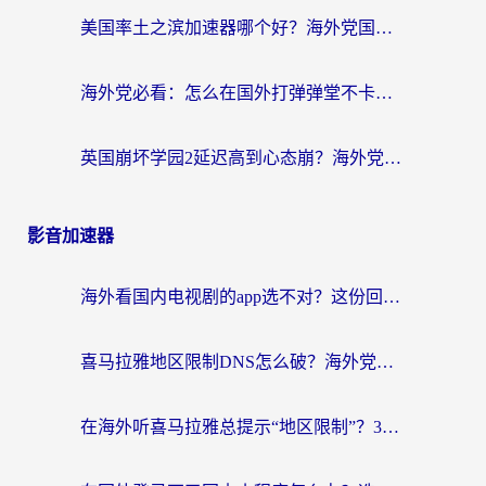
美国率土之滨加速器哪个好？海外党国服游戏畅玩终极指南（附多游戏解决方案）
海外党必看：怎么在国外打弹弹堂不卡？番茄加速器亲测指南
英国崩坏学园2延迟高到心态崩？海外党国服游戏加速终极指南
影音加速器
海外看国内电视剧的app选不对？这份回国加速器避坑指南帮你流畅追剧
喜马拉雅地区限制DNS怎么破？海外党听国内音乐听书的终极解决方案
在海外听喜马拉雅总提示“地区限制”？3步轻松解除+听国内音乐全攻略