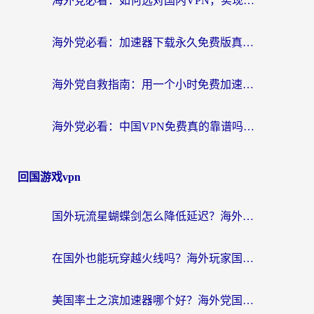
海外党必看：如何选对国内VPN，实现无缝访问国内资源？
海外党必看：加速器下载永久免费版真的存在吗？教你无缝访问国内资源的正确姿势
海外党自救指南：用一个小时免费加速器，轻松打破国内资源访问壁垒？
海外党必看：中国VPN免费真的靠谱吗？手把手教你选对回国加速器
回国游戏vpn
国外玩流星蝴蝶剑怎么降低延迟？海外党必看的加速秘籍（含欧洲鸣潮&彩虹岛优化攻略）
在国外也能玩穿越火线吗？海外玩家国服游戏畅玩终极指南
美国率土之滨加速器哪个好？海外党国服游戏畅玩终极指南（附多游戏解决方案）