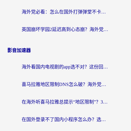
海外党必看：怎么在国外打弹弹堂不卡？番茄加速器亲测指南
英国崩坏学园2延迟高到心态崩？海外党国服游戏加速终极指南
影音加速器
海外看国内电视剧的app选不对？这份回国加速器避坑指南帮你流畅追剧
喜马拉雅地区限制DNS怎么破？海外党听国内音乐听书的终极解决方案
在海外听喜马拉雅总提示“地区限制”？3步轻松解除+听国内音乐全攻略
在国外登录不了国内小程序怎么办？选对回国加速器，轻松解锁国内资源