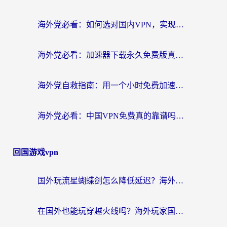
海外党必看：如何选对国内VPN，实现无缝访问国内资源？
海外党必看：加速器下载永久免费版真的存在吗？教你无缝访问国内资源的正确姿势
海外党自救指南：用一个小时免费加速器，轻松打破国内资源访问壁垒？
海外党必看：中国VPN免费真的靠谱吗？手把手教你选对回国加速器
回国游戏vpn
国外玩流星蝴蝶剑怎么降低延迟？海外党必看的加速秘籍（含欧洲鸣潮&彩虹岛优化攻略）
在国外也能玩穿越火线吗？海外玩家国服游戏畅玩终极指南