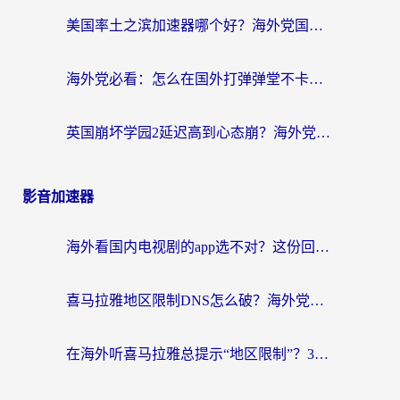
美国率土之滨加速器哪个好？海外党国服游戏畅玩终极指南（附多游戏解决方案）
海外党必看：怎么在国外打弹弹堂不卡？番茄加速器亲测指南
英国崩坏学园2延迟高到心态崩？海外党国服游戏加速终极指南
影音加速器
海外看国内电视剧的app选不对？这份回国加速器避坑指南帮你流畅追剧
喜马拉雅地区限制DNS怎么破？海外党听国内音乐听书的终极解决方案
在海外听喜马拉雅总提示“地区限制”？3步轻松解除+听国内音乐全攻略